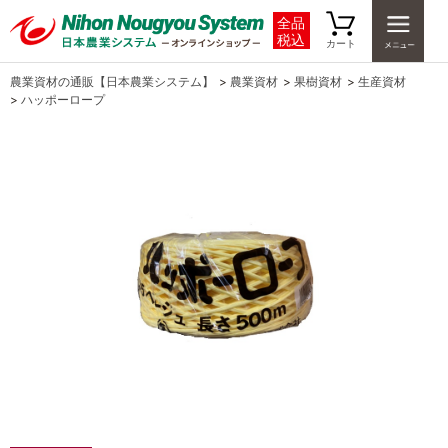
全品
税込
カート
農業資材の通販【日本農業システム】
>
農業資材
>
果樹資材
>
生産資材
>
ハッポーロープ