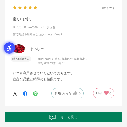
2026.7.18
良いです。
サイズ：8mmX500m ベージュ色
何で商品を知りましたか
:ホームページ
よっしー
購入確認済み
年代:
50代
農家/農家以外:
専業農家
主な栽培作物:
いちご
いつも利用させていただいております。
豊富な品数と納得のお値段です。
参考になった
0
Like!
0
もっと見る