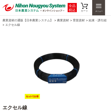
全品
税込
カート
農業資材の通販【日本農業システム】
>
農業資材
>
育苗資材
>
結束・誘引紐
>
エクセル線
エクセル線