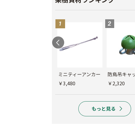
もも袋 ピーチ３号
ミニティーアンカー
防鳥吊キャ
￥640
￥3,480
￥2,320