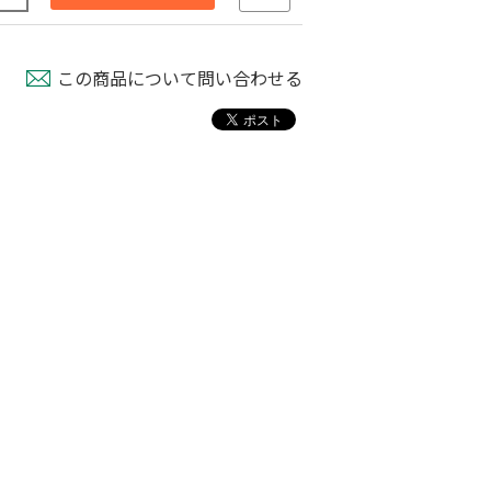
この商品について問い合わせる
もも袋 ピーチ３号
ミニティーアンカー
取機
￥640
￥3,480
800