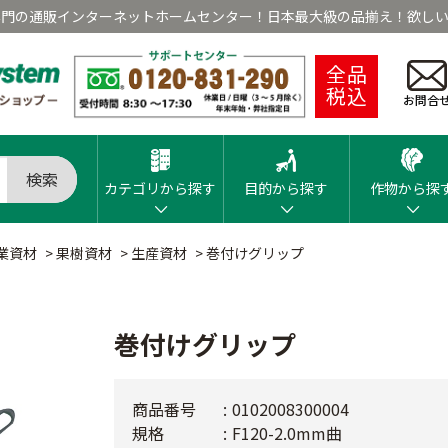
専門の通販インターネットホームセンター！日本最大級の品揃え！欲しい
全品
税込
お問合
検索
カテゴリから探す
目的から探す
作物から探
業資材
>
果樹資材
>
生産資材
>
巻付けグリップ
巻付けグリップ
商品番号
0102008300004
規格
F120-2.0mm曲