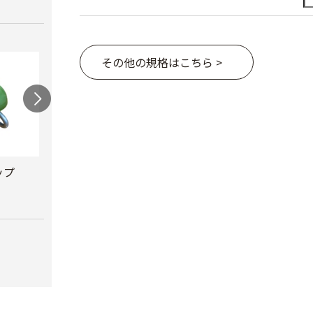
その他の規格はこちら >
ップ
兼用キャップ
防鳥キャップ
葯採
￥490
￥1,980
￥222,