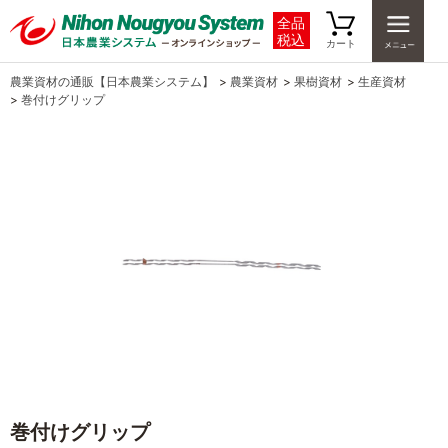
全品
税込
カート
農業資材の通販【日本農業システム】
>
農業資材
>
果樹資材
>
生産資材
>
巻付けグリップ
巻付けグリップ