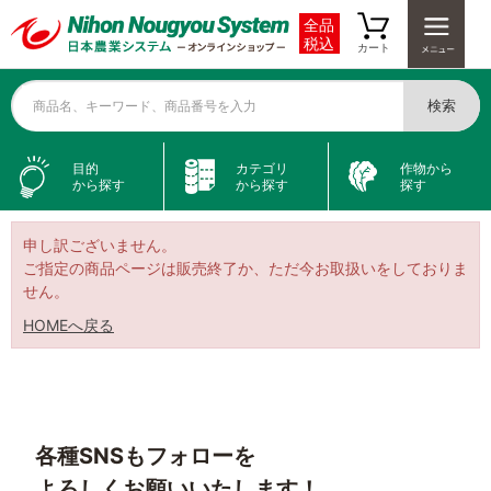
全品
税込
カート
検索
商品名、キーワード、商品番号を入力
目的
カテゴリ
作物から
から探す
から探す
探す
申し訳ございません。
ご指定の商品ページは販売終了か、ただ今お取扱いをしておりま
せん。
HOMEへ戻る
各種SNSもフォローを
よろしくお願いいたします！