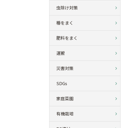
虫除け対策
種をまく
肥料をまく
運搬
災害対策
SDGs
家庭菜園
有機栽培