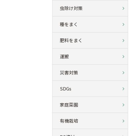
虫除け対策
種をまく
肥料をまく
運搬
災害対策
SDGs
家庭菜園
有機栽培