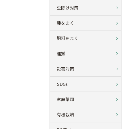
虫除け対策
種をまく
肥料をまく
運搬
災害対策
SDGs
家庭菜園
有機栽培