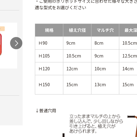
・ご使用のポリポットサイズに合わせた様々な大き
適な型式をお選びください
規格
植え穴径
マルチ穴
最大
Ｈ90
9cm
8cm
10.5cm
Ｈ105
10.5cm
9cm
12.5cm
Ｈ120
12cm
10cm
14cm
農電マット 単相
光分解テープ（マッ
ラン
クステープナー用）
￥19,980
￥3,4
Ｈ150
15cm
13cm
15cm
￥1,340
↓普通穴用