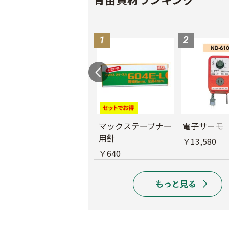
バインダー紐 ジュ
マックステープナー
電子サーモ
ート
用針
￥13,580
￥1,980
￥640