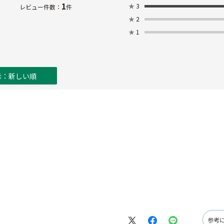
1
★
3
レビュー件数：
件
★
2
★
1
示：新しい順
参考