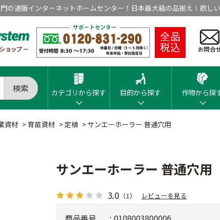
専門の通販インターネットホームセンター！日本最大級の品揃え！欲しい
全品
税込
お問合
検索
カテゴリから探す
目的から探す
作物から探
業資材
>
育苗資材
>
定植
>
サンエーホーラー 普通穴用
サンエーホーラー 普通穴用
3.0
（1）
レビューを見る
商品番号
0108003800006