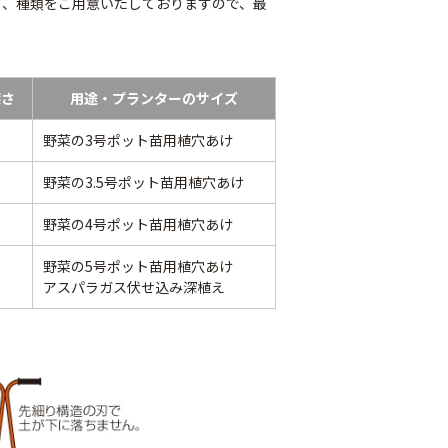
さ、種類をご用意いたしておりますので、最
深さ
用途・プランターのサイズ
野菜の3号ポット苗用植穴あけ
野菜の3.5号ポット苗用植穴あけ
野菜の4号ポット苗用植穴あけ
ナーピン
バインダー紐 ジュ
マックステープナー
野菜の5号ポット苗用植穴あけ
ート
用針
80
アスパラガス伏せ込み深植え
￥1,980
￥640