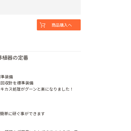
商品購入へ
移植器の定番
標準装備
ス回収針を標準装備
ヌキカス処理がグーンと楽になりました！
ち
で簡単に研ぐ事ができます