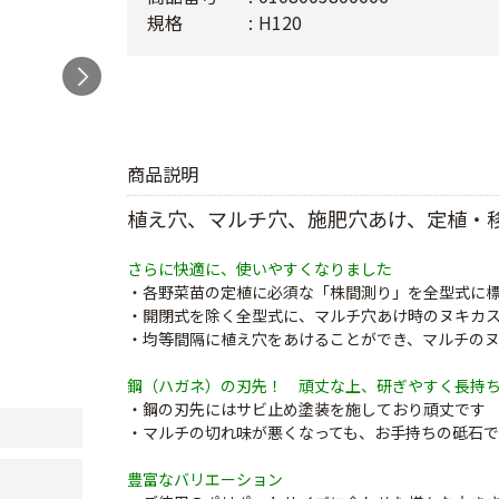
規格
H120
商品説明
植え穴、マルチ穴、施肥穴あけ、定植・
さらに快適に、使いやすくなりました
・各野菜苗の定植に必須な「株間測り」を全型式に
・開閉式を除く全型式に、マルチ穴あけ時のヌキカ
・均等間隔に植え穴をあけることができ、マルチの
鋼（ハガネ）の刃先！ 頑丈な上、研ぎやすく長持
・鋼の刃先にはサビ止め塗装を施しており頑丈です
・マルチの切れ味が悪くなっても、お手持ちの砥石
豊富なバリエーション