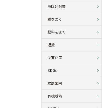
虫除け対策
種をまく
肥料をまく
運搬
災害対策
SDGs
家庭菜園
有機栽培