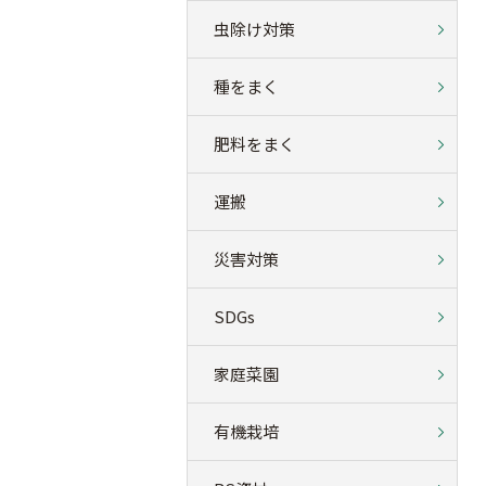
虫除け対策
種をまく
肥料をまく
運搬
災害対策
SDGs
家庭菜園
有機栽培