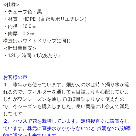
<仕様>
・チューブ色：黒
・材質：HDPE（高密度ポリエチレン）
・内径：16.0㎜
・肉厚：0.2㎜
構造はホワイトドリップに同じ
＜吐出量目安＞
・1.2L／時間（1穴あたり）
お客様の声
１、昨年から使っています。畑かんの水は時々濁り水が流
れるので、フィルターを通しても目詰まりを心配していま
したがワンシーズンを通してほぼ目詰まりなく使えたの
で、今シーズンも購入しました。良い商品に出会えて満足
してます。
２、ハウスで花を栽培しています。定植後直ぐに設置をし
ています。株元に直接水がかからないのと 点滴なので効率
的に灌水が出来ています。