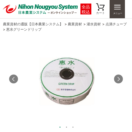
全品
税込
カート
農業資材の通販【日本農業システム】
>
農業資材
>
灌水資材
>
点滴チューブ
>
恵水グリーンドリップ