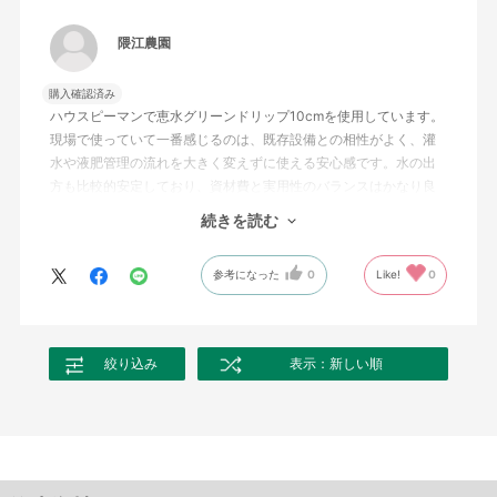
隈江農園
購入確認済み
ハウスピーマンで恵水グリーンドリップ10cmを使用しています。
現場で使っていて一番感じるのは、既存設備との相性がよく、灌
水や液肥管理の流れを大きく変えずに使える安心感です。水の出
方も比較的安定しており、資材費と実用性のバランスはかなり良
いと思います。
続きを読む
一方で、長期間使い続ける前提だと、2年目以降に一部で吐水低下
参考になった
0
Like!
0
が気になることがあります。末端側の水量低下や詰まり、ピンホ
ール漏れなどは、草勢差や過湿につながるため注意が必要です。
個人的には、無理に長く使うより、2〜3年周期で新品交換する運
用が一番安心感があります。高性能品と比べて突出した性能とい
絞り込み
表示：新しい順
うより、現場で扱いやすいバランス型の資材という印象です。