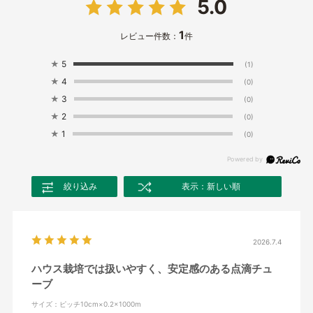
5.0
1
レビュー件数：
件
★
5
(1)
★
4
(0)
★
3
(0)
★
2
(0)
★
1
(0)
絞り込み
表示：新しい順
2026.7.4
ハウス栽培では扱いやすく、安定感のある点滴チュ
ーブ
サイズ：ピッチ10cm×0.2×1000m