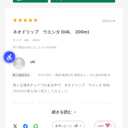
2024.3.18
ネオドリップ ウエシタ (04L 200m)
サイズ：04L 200m
何で商品を知りましたか
:YouTube
UK
購入確認済み
年代:
40代
農家/農家以外:
農業法人
主な栽培作物:
米
色々な潅水チューブがある中で、ネオドリップ ウエシタ (04L
200m)の事を知り購入してみました。
60ｍほどの畝に取り付けてみましたが、しっかりと安定した潅水
をすることができています。
続きを読む
値段も高すぎず満足しています。
参考になった
3
Like!
1