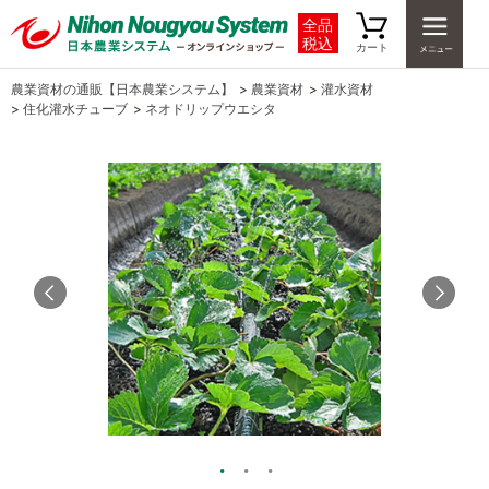
全品
税込
カート
農業資材の通販【日本農業システム】
>
農業資材
>
灌水資材
>
住化灌水チューブ
>
ネオドリップウエシタ