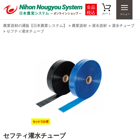
全品
税込
カート
農業資材の通販【日本農業システム】
>
農業資材
>
灌水資材
>
灌水チューブ
>
セフティ灌水チューブ
セフティ灌水チューブ