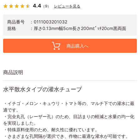
4.4
（9）
レビューを見る
商品番号
0111003201032
規格
厚さ0.13mm幅5cm長さ200mﾋﾟｯﾁ20cm黒両面
商品購入へ
商品説明
水平散水タイプの灌水チューブ
・イチゴ・メロン・キュウリ・トマト等の、マルチ下での灌水に最
適です。
・完全丸孔（レーザー孔）のため、目詰まりの軽減と水量の均一化
を実現しました。
・特殊原料使用のため、耐久性に優れています。
・さまざまな孔間隔が選択でき、作物に最適な灌水が可能です。