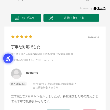
絞り込み
表示：新しい順
2026.6.16
丁寧な対応でした
サイズ：厚さ0.13mm幅5cm長さ200mﾋﾟｯﾁ20cm黒両面
何で商品を知りましたか
:ホームページ
no name
購入確認済み
年代:
60代
農家/農家以外:
専業農家
主な栽培作物:
きゅうり
立て続けに2回キャンセルしましたが、再度注文した時の対応がと
ても丁寧で気持良かったです。