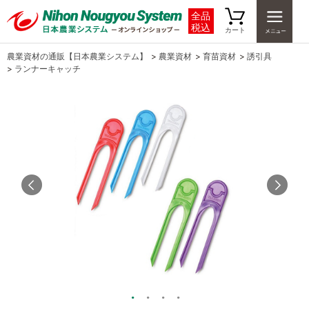
全品
税込
カート
農業資材の通販【日本農業システム】
>
農業資材
>
育苗資材
>
誘引具
>
ランナーキャッチ