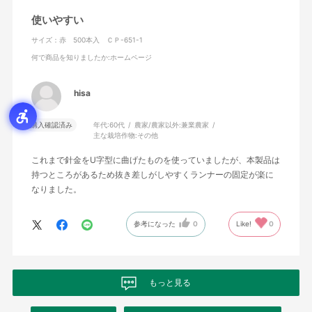
使いやすい
サイズ：赤 500本入 ＣＰ-651-1
何で商品を知りましたか
:ホームページ
hisa
購入確認済み
年代:
60代
農家/農家以外:
兼業農家
主な栽培作物:
その他
これまで針金をU字型に曲げたものを使っていましたが、本製品は
持つところがあるため抜き差しがしやすくランナーの固定が楽に
なりました。
参考になった
0
Like!
0
もっと見る