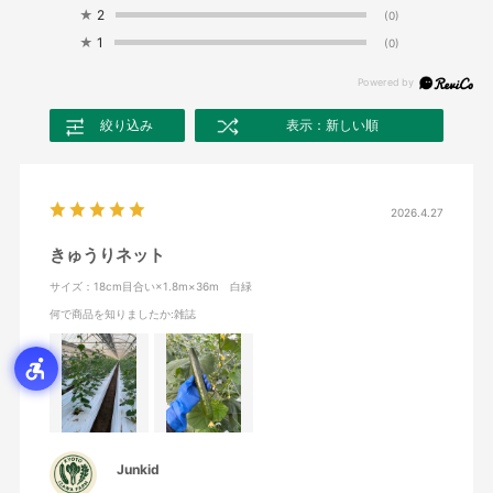
★
2
(0)
★
1
(0)
絞り込み
表示：新しい順
2026.4.27
きゅうりネット
サイズ：18cm目合い×1.8m×36m 白緑
何で商品を知りましたか
:雑誌
Junkid