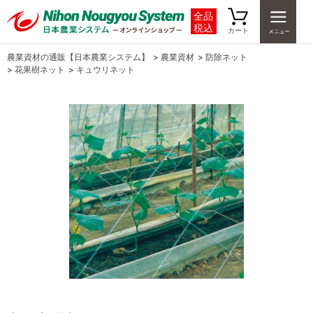
全品
税込
カート
農業資材の通販【日本農業システム】
>
農業資材
>
防除ネット
>
花果樹ネット
>
キュウリネット