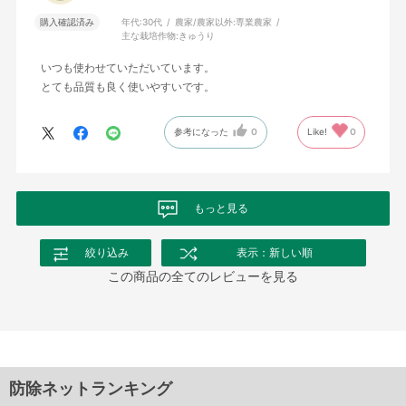
購入確認済み
年代:
30代
農家/農家以外:
専業農家
主な栽培作物:
きゅうり
いつも使わせていただいています。
とても品質も良く使いやすいです。
参考になった
0
Like!
0
もっと見る
絞り込み
表示：新しい順
この商品の全てのレビューを見る
防除ネットランキング