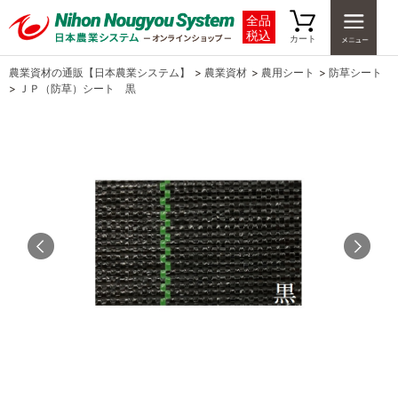
全品
税込
カート
農業資材の通販【日本農業システム】
>
農業資材
>
農用シート
>
防草シート
>
ＪＰ（防草）シート 黒