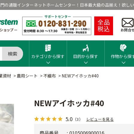
専門の通販インターネットホームセンター！日本最大級の品揃え！欲しい
全品
税込
お問合
検索
カテゴリから探す
目的から探す
作物から探
業資材
>
農用シート
>
不織布
>
NEWアイホッカ#40
NEWアイホッカ#40
5.0
（3）
レビューを見る
商品番号
0105006900016