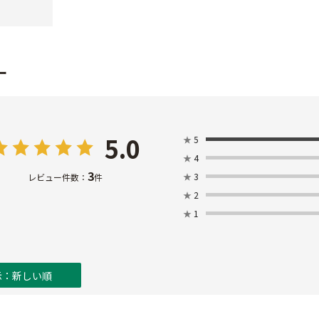
ー
5.0
★
5
★
4
3
★
3
レビュー件数：
件
★
2
★
1
示：新しい順