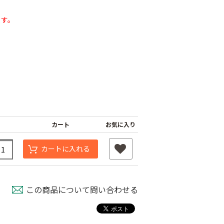
ます。
カート
お気に入り
遮光ネットチタンホ
ワイト 幅6m
け一発 200m
カートに入れる
オリジナル国産防草
￥39,800
80
シート
￥6,480
この商品について問い合わせる