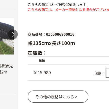
こちらの商品は3～7日後出荷致します。
こちらの商品は、メーカー直送となる場合がござい
商品番号：0105006900016
幅135cmx長さ100m
在庫数：
蝶型パンチ
単価
折畳遮光
オリジナル折畳遮光
￥3,480
2ｍ
ネット黒 幅6ｍ
￥15,980
べたが
個数：
￥23,780
￥6,6
その他の規格はこちら >