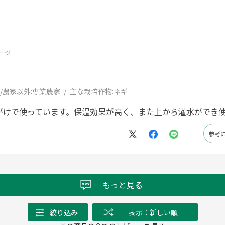
ージ
/農家以外:
専業農家
主な栽培作物:
ネギ
がけで使っています。保温効果が高く、また上から灌水ができ
参考
もっと見る
絞り込み
表示：新しい順