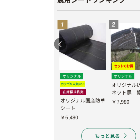
遮光ネットチタンホ
オリジナル
ワイト 幅6m
ネット黒 幅
m
オリジナル国産防草
￥39,800
￥7,980
シート
￥6,480