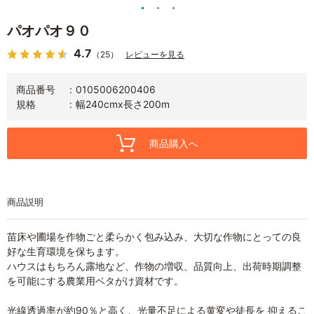
パオパオ９０
4.7
（25）
レビューを見る
商品番号
0105006200406
規格
幅240cmx長さ200m
商品購入へ
商品説明
苗床や圃場を作物ごと柔らかく包み込み、大切な作物にとっての良
好な生育環境を保ちます。
ハウスはもちろん露地など、作物の増収、品質向上、出荷時期調整
を可能にする農業用ベタがけ資材です。
光線透過率が約90％と高く、光量不足による黄変や徒長を 抑えるこ