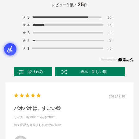
25
レビュー件数：
件
★
5
(20)
★
4
(4)
★
3
(0)
★
2
(1)
★
1
(0)
絞り込み
表示：新しい順
2025.12.20
パオパオは、すごい😍
サイズ：幅180cmx長さ200m
何で商品を知りましたか
:YouTube