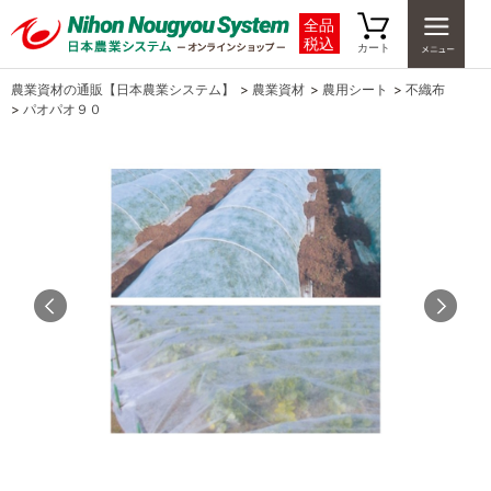
全品
税込
カート
農業資材の通販【日本農業システム】
>
農業資材
>
農用シート
>
不織布
>
パオパオ９０