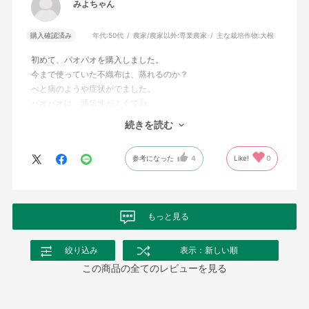
みよちゃん
購入確認済み
年代:
50代
農家/農家以外:
専業農家
主な栽培作物:
大根
初めて、パオパオを購入しました。
今まで使っていた不織布は、蒸れるのか？
べと病のようや症状がでました。
パオパオは、通気性がよくて👍
しかも薄くても強い！
続きを読む
少々引っ張っても破れないです💪
百姓農園さんがYouTubeでおすすめされている理由がわかりまし
参考になった
4
Like!
0
た〜🙌
もっと見る
絞り込み
表示：新しい順
この商品の全てのレビューを見る