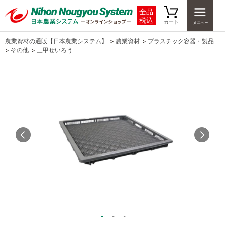
全品
税込
カート
農業資材の通販【日本農業システム】
>
農業資材
>
プラスチック容器・製品
>
その他
>
三甲せいろう