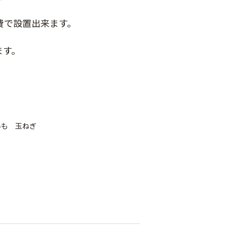
費で設置出来ます。
ます。
シャインファス
いも 玉ねぎ
ネット
ムシコンテープ（シ
強力粘着シート
ルバー）
800
￥820
￥950