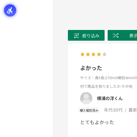
絞り込み
表
よかった
サイズ：青X長さ50mX網目4mmX幅
何で商品を知りましたか
:その他
横浦の洋くん
年代:
60代
農家
購入確認済み
とてもよかった