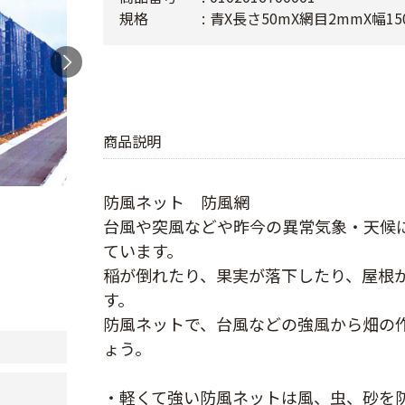
規格
青X長さ50mX網目2mmX幅15
商品説明
防風ネット 防風網
台風や突風などや昨今の異常気象・天候
ています。
稲が倒れたり、果実が落下したり、屋根
す。
防風ネットで、台風などの強風から畑の
ょう。
・軽くて強い防風ネットは風、虫、砂を