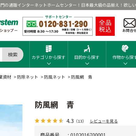
専門の通販インターネットホームセンター！日本最大級の品揃え！欲しい
全品
税込
お問合
検索
カテゴリから探す
目的から探す
作物から探
業資材
>
防除ネット
>
防風ネット
>
防風網 青
防風網 青
4.3
（13）
レビューを見る
商品番号
0102016700001