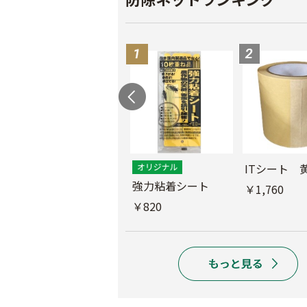
ス
ITシート 
ムシコンテープ（シ
強力粘着シート
￥1,760
ルバー）
￥820
￥950