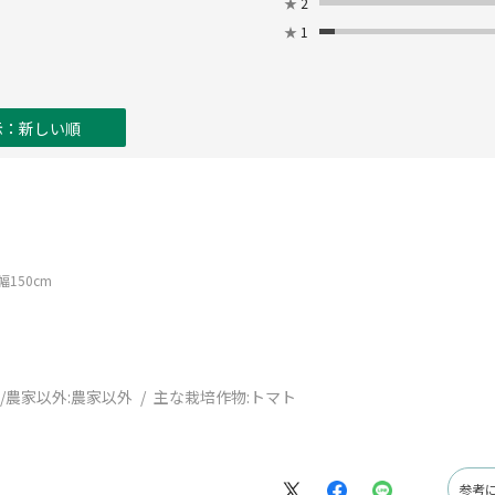
★
2
★
1
示：新しい順
150cm
/農家以外:
農家以外
主な栽培作物:
トマト
参考