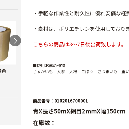
・手軽な作業性と耐久性に優れ安価な経
・素材は、ポリエチレンを使用しており
こちらの商品は3～7日後出荷致します。
■使用お薦め作物
黄色
防風網 青
防虫テープ
サン
じゃがいも 人参 大根 ごぼう さつまいも 里
ナー
￥8,480
￥620
￥10,
商品番号：0102016700001
青X長さ50mX網目2mmX幅150cm
在庫数：