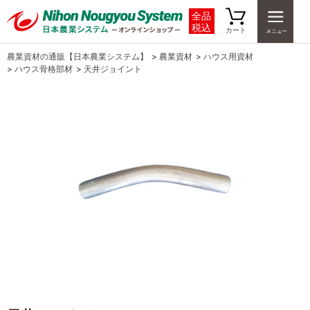
全品
税込
カート
農業資材の通販【日本農業システム】
>
農業資材
>
ハウス用資材
>
ハウス骨格部材
>
天井ジョイント