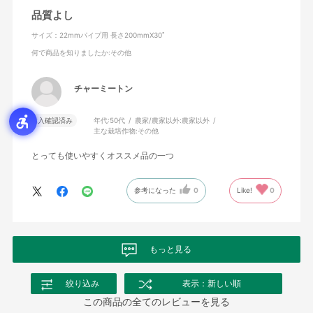
品質よし
サイズ：22mmパイプ用 長さ200mmX30ﾟ
何で商品を知りましたか
:その他
チャーミートン
購入確認済み
年代:
50代
農家/農家以外:
農家以外
主な栽培作物:
その他
とっても使いやすくオススメ品の一つ
参考になった
0
Like!
0
もっと見る
絞り込み
表示：新しい順
この商品の全てのレビューを見る