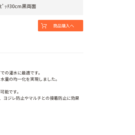
ﾋﾟｯﾁ30cm黒両面
商品購入へ
下での灌水に最適です。
と水量の均一化を実現しました。
が可能です。
で、ヨジレ防止やマルチとの接着防止に効果