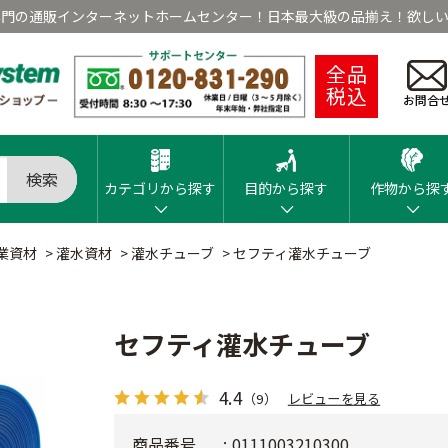
専門の通販インターネットホームセンター！日本最大級の品揃え！欲しい
全品
税込
お問合
検索
カテゴリから探す
目的から探す
作物から探
業資材
>
灌水資材
>
灌水チューブ
>
セフティ灌水チューブ
セフティ灌水チューブ
4.4
（9）
レビューを見る
商品番号
0111003210300