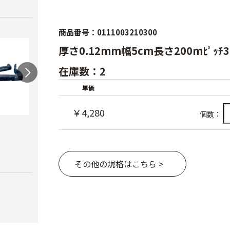
商品番号：0111003210300
厚さ0.12mm幅5cm長さ200mﾋﾟｯ
在庫数：2
単価
￥4,280
個数：
ワンタッチニップル
スクリューニップル
ワン
20（スミサンス
25（
￥730
イ）
ブ）
その他の規格はこちら >
￥380
￥420