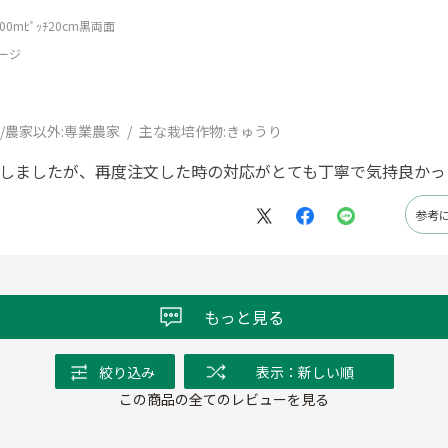
0mﾋﾟｯﾁ20cm黒両面
ージ
/農家以外:
専業農家
主な栽培作物:
きゅうり
ルしましたが、再度注文した時の対応がとても丁寧で気持良かっ
参考
もっと見る
絞り込み
表示：新しい順
この商品の全てのレビューを見る