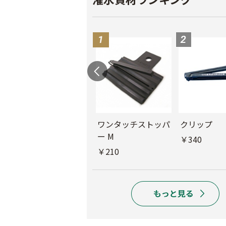
ル
チューブフィルター
ワンタッチストッパ
クリップ
M
ー M
￥340
￥440
￥210