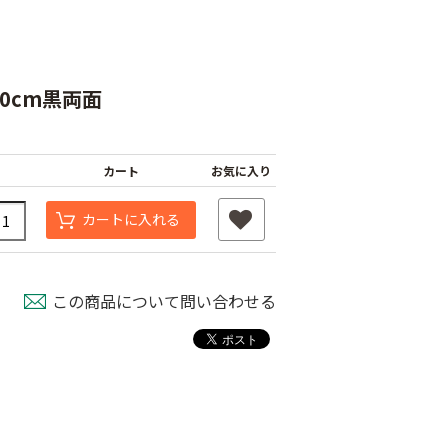
ﾁ30cm黒両面
カート
お気に入り
カートに入れる
タッチニップル
チューブフィルター
ワンタッチストッパ
スミチュー
M
ー M
￥440
￥210
この商品について問い合わせる