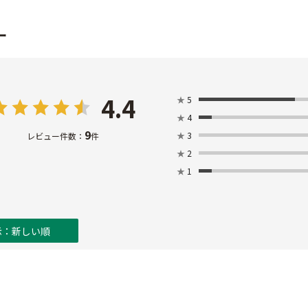
ー
4.4
★
5
★
4
9
★
3
レビュー件数：
件
★
2
★
1
示：新しい順