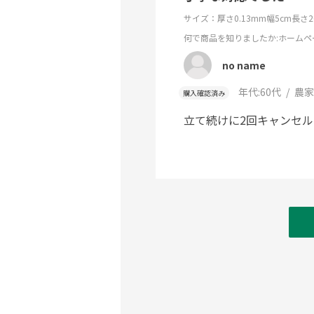
サイズ：厚さ0.13mm幅5cm長さ20
何で商品を知りましたか
:ホームペ
no name
年代:
60代
農家
購入確認済み
立て続けに2回キャンセ