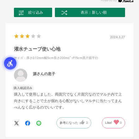
絞り込み
表示：新しい順
2024.3.27
灌水チューブ使い心地
サイズ：厚さ0.12mm幅5cm長さ200mﾋﾟｯﾁ15cm黒片面平行
源さんの息子
購入確認済み
購入して使用しました。両面穴でなく片面穴なのでマルチ内で上
向きにすることで土が掘れる心配がないしマルチに当たってまん
べんなく広がるのでいいです。
参考になった
2
Like!
0