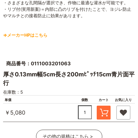
・さまざまな孔間隔が選択でき、作物に最適な灌水が可能です。
・リブ付(実用新案)＝内部に凸のリブを付けたことで、ヨジレ防止
やマルチとの接着防止に効果があります。
⇒メーカーHPはこちら
商品番号：0111003201063
厚さ0.13mm幅5cm長さ200mﾋﾟｯﾁ15cm青片面平
行
在庫数：5
単価
個数
カート
お気に入り
￥5,080
その他の規格はこちら >