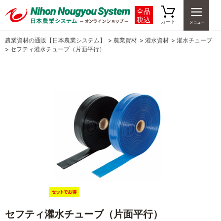
全品
税込
カート
農業資材の通販【日本農業システム】
>
農業資材
>
灌水資材
>
灌水チューブ
>
セフティ灌水チューブ（片面平行）
セフティ灌水チューブ（片面平行）