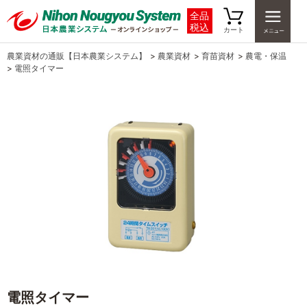
全品
税込
カート
農業資材の通販【日本農業システム】
>
農業資材
>
育苗資材
>
農電・保温
>
電照タイマー
電照タイマー