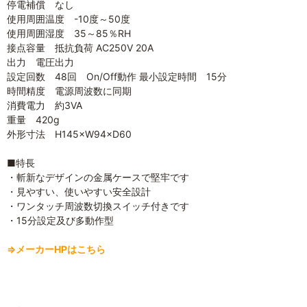
停電補償 なし
使用周囲温度 -10度～50度
使用周囲湿度 35～85％RH
接点容量 抵抗負荷 AC250V 20A
出力 電圧出力
設定回数 48回 On/Off動作 最小設定時間 15分
時間精度 電源周波数に同期
消費電力 約3VA
重量 420g
外形寸法 H145×W94×D60
■特長
・斬新なデザインの金属ケースで堅牢です
・見やすい、使いやすい安全設計
・ワンタッチ周波数切換スイッチ付きです
・15分設定及び多動作型
⇒メーカーHPはこちら