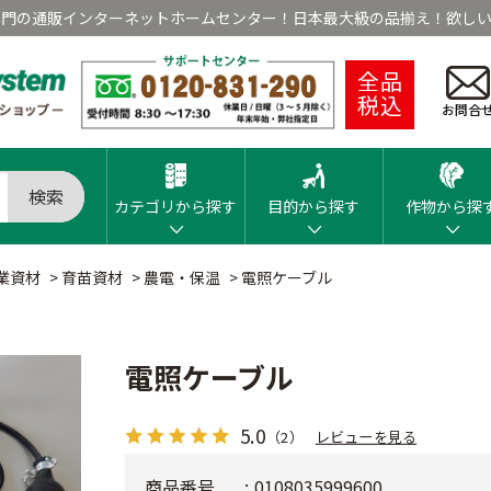
専門の通販インターネットホームセンター！日本最大級の品揃え！欲しい
全品
税込
お問合
検索
カテゴリから探す
目的から探す
作物から探
業資材
>
育苗資材
>
農電・保温
>
電照ケーブル
電照ケーブル
5.0
（2）
レビューを見る
商品番号
0108035999600