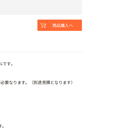
商品購入へ
ルです｡
が必要なります。（別途見積となります）
す。