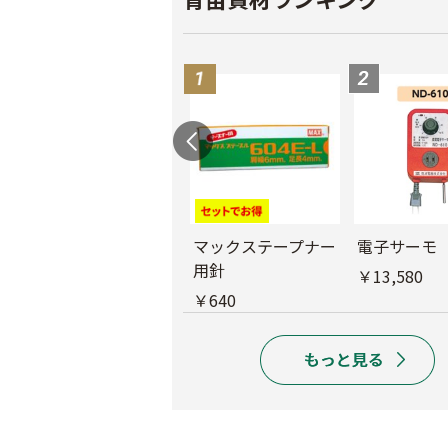
バインダー紐 ジュ
マックステープナー
電子サーモ
ート
用針
￥13,580
￥1,980
￥640