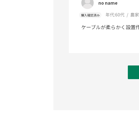
no name
年代:
60代
農家
購入確認済み
ケーブルが柔らかく設置