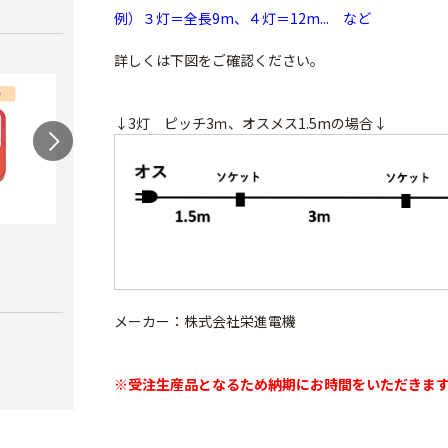
例）３灯＝全長9m、４灯＝12m... など
詳しくは下図をご確認ください。
↓3灯 ピッチ3ｍ、オスメス1.5mの場合↓
農電マット 単相
光分解テープ（マッ
ラン
クステープナー用）
￥19,980
￥3,4
￥1,340
メーカー：株式会社栄進電機
※受注生産品となるため納期にお時間をいただきま