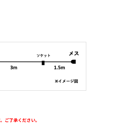
ナーピン
バインダー紐 ジュ
マックステープナー
ート
用針
80
￥1,980
￥640
す。ご了承ください。