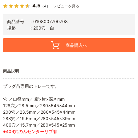
4.5
（4）
レビューを見る
商品番号
0108007700708
規格
200穴 白
商品購入へ
商品説明
プラグ苗専用のトレーです。
穴 ／口径mm／ 縦×横×深さmm
128穴／28.5mm／280×545×44mm
200穴／23.5mm／280×545×44mm
288穴／19.6mm／280×545×39mm
406穴／15.7mm／280×545×25mm
※406穴のみセンターリブ有