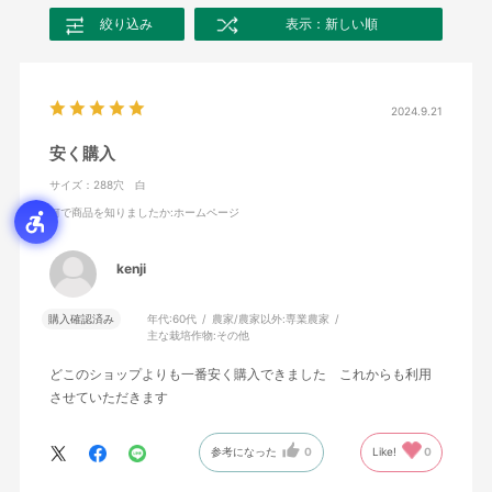
絞り込み
表示：新しい順
2024.9.21
安く購入
サイズ：288穴 白
何で商品を知りましたか
:ホームページ
kenji
購入確認済み
年代:
60代
農家/農家以外:
専業農家
主な栽培作物:
その他
どこのショップよりも一番安く購入できました これからも利用
させていただきます
参考になった
0
Like!
0