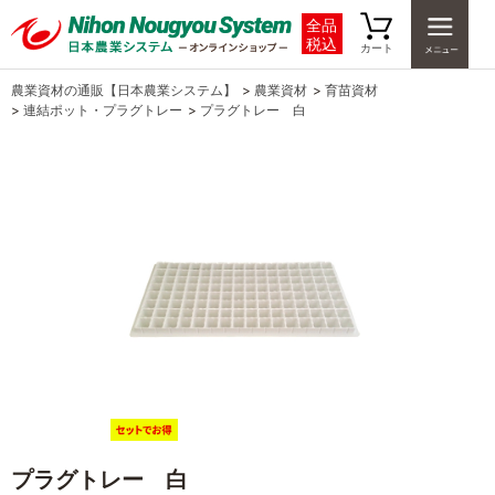
全品
税込
カート
農業資材の通販【日本農業システム】
>
農業資材
>
育苗資材
>
連結ポット・プラグトレー
>
プラグトレー 白
プラグトレー 白