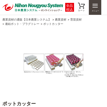
全品
税込
カート
農業資材の通販【日本農業システム】
>
農業資材
>
育苗資材
>
連結ポット・プラグトレー
>
ポットカッター
ポットカッター