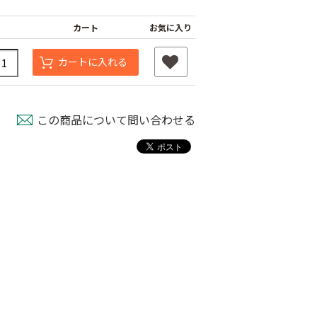
カート
お気に入り
カートに入れる
この商品について問い合わせる
ナーピン
バインダー紐 ジュ
マックステープナー
ート
用針
80
￥1,980
￥640