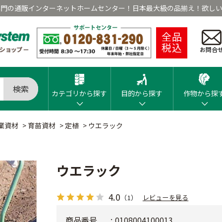
専門の通販インターネットホームセンター！日本最大級の品揃え！欲しい
全品
税込
お問合
検索
カテゴリから探す
目的から探す
作物から探
業資材
>
育苗資材
>
定植
>
ウエラック
ウエラック
4.0
（1）
レビューを見る
商品番号
0108004100013