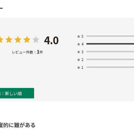
ー
4.0
★
5
★
4
1
★
3
レビュー件数：
件
★
2
★
1
示：新しい順
度的に難がある