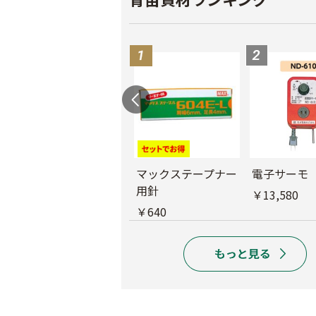
バインダー紐 ジュ
マックステープナー
電子サーモ
ート
用針
￥13,580
￥1,980
￥640