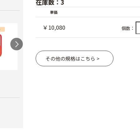
在庫数：3
単価
￥10,080
個数：
その他の規格はこちら >
農電マット 単相
光分解テープ（マッ
ラン
クステープナー用）
￥19,980
￥3,4
￥1,340