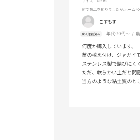
サイズ：UR-60
何で商品を知りましたか
:ホームペ
こすもす
年代:
70代～
農
購入確認済み
何度か購入しています。
苗の植え付け、ジャガイ
ステンレス製で錆びにく
ただ、軟らかい土だと問
当方のような粘土質のと