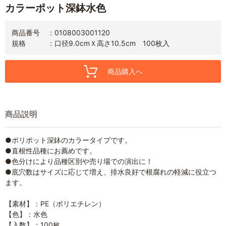
カラーポット深鉢水色
商品番号
0108003001120
規格
口径9.0cmＸ高さ10.5cm 100枚入
商品購入へ
商品説明
●ポリポット深鉢のカラータイプです。
●直根性品種にお薦めです。
●色分けにより品種区別や売り場での演出に！
●底穴数はサイズに応じて増え、排水良好で根腐れの軽減に役立つ
ます。
【素材】：PE（ポリエチレン）
【色】：水色
【入数】：100枚