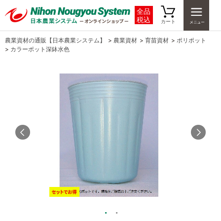
全品
税込
カート
農業資材の通販【日本農業システム】
>
農業資材
>
育苗資材
>
ポリポット
>
カラーポット深鉢水色