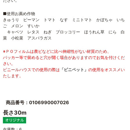
ださい。
■使用お薦め作物
きゅうり ピーマン トマト なす ミニトマト かぼちゃ いち
ご メロン すいか
キャベツ レタス ねぎ ブロッコリー ほうれん草 にら 白
菜 小松菜 アスパラガス
※ＰＯフィルムは農ビなどに比べ伸縮性がない材質のため、
パッカー等で留めると穴が開く場合がありますのでお気を付けくだ
さい。
ビニールハウスでの使用の際は
「ビニペット」
の使用をオススメい
たします。
商品番号：0106990007026
長さ30m
在庫数：6