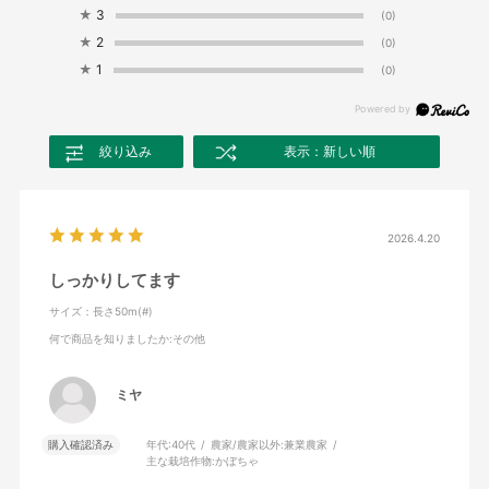
★
3
(0)
★
2
(0)
★
1
(0)
絞り込み
表示：新しい順
2026.4.20
しっかりしてます
サイズ：長さ50m(#)
何で商品を知りましたか
:その他
ミヤ
購入確認済み
年代:
40代
農家/農家以外:
兼業農家
主な栽培作物:
かぼちゃ