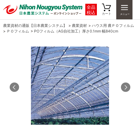
全品
税込
カート
農業資材の通販【日本農業システム】
>
農業資材
>
ハウス用 農ＰＯフィルム
>
ＰＯフィルム
>
POフィルム（AG自社加工）厚さ0.1mm 幅840cm