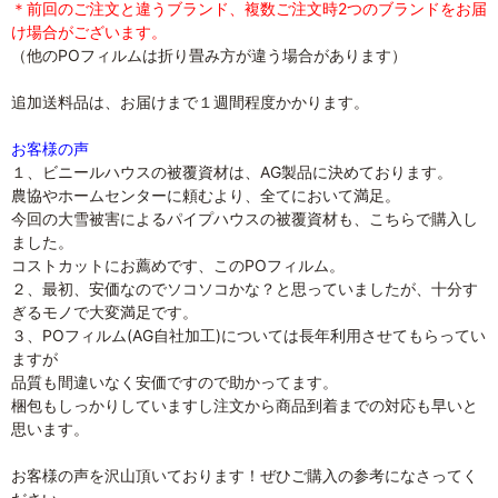
＊前回のご注文と違うブランド、複数ご注文時2つのブランドをお届
け場合がございます。
（他のPOフィルムは折り畳み方が違う場合があります）
追加送料品は、お届けまで１週間程度かかります。
お客様の声
１、ビニールハウスの被覆資材は、AG製品に決めております。
農協やホームセンターに頼むより、全てにおいて満足。
今回の大雪被害によるパイプハウスの被覆資材も、こちらで購入し
ました。
コストカットにお薦めです、このPOフィルム。
２、最初、安価なのでソコソコかな？と思っていましたが、十分す
ぎるモノで大変満足です。
３、POフィルム(AG自社加工)については長年利用させてもらってい
ますが
品質も間違いなく安価ですので助かってます。
梱包もしっかりしていますし注文から商品到着までの対応も早いと
思います。
お客様の声を沢山頂いております！ぜひご購入の参考になさってく