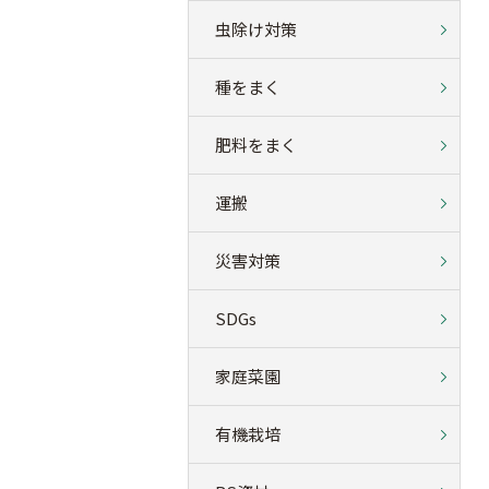
虫除け対策
種をまく
肥料をまく
運搬
災害対策
SDGs
家庭菜園
有機栽培