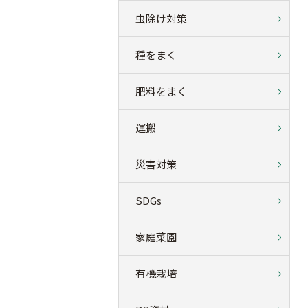
虫除け対策
種をまく
肥料をまく
運搬
災害対策
SDGs
家庭菜園
有機栽培