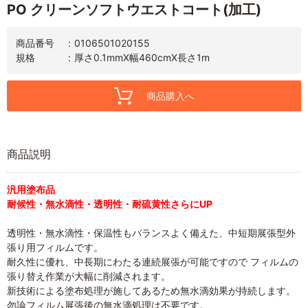
PO クリーンソフトウエストコート(加工)
商品番号
0106501020155
規格
厚さ0.1mmX幅460cmX長さ1m
商品購入へ
商品説明
汎用塗布品
耐候性・無水滴性・透明性・耐硫黄性さらにUP
透明性・無水滴性・保温性もバランスよく備えた、中短期展張型外
張り用フィルムです。
耐久性に優れ、中長期にわたる連続展張が可能ですので フィルムの
張り替え作業が大幅に削減されます。
新技術による塗布処理が施してあるため無水滴効果が持続します。
勿論フィルム展張後の無水滴処理は不要です。