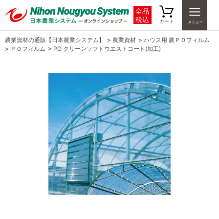
全品
税込
カート
農業資材の通販【日本農業システム】
>
農業資材
>
ハウス用 農ＰＯフィルム
>
ＰＯフィルム
>
PO クリーンソフトウエストコート(加工)