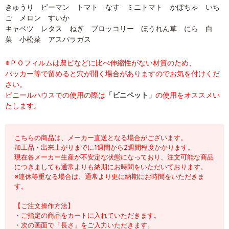
きゅうり ピーマン トマト なす ミニトマト かぼちゃ いち
ご メロン すいか
キャベツ レタス ねぎ ブロッコリー ほうれん草 にら 白
菜 小松菜 アスパラガス
※ＰＯフィルムは農ビなどに比べ伸縮性がない材質のため、
パッカー等で留めると穴が開く場合がありますのでお気を付けくだ
さい。
ビニールハウスでの使用の際は
「ビニペット」
の使用をオススメい
たします。
こちらの商品は、メーカー直送となる場合がございます。
加工品・出来上がりまでに1週間から2週間程度かかります。
現在各メーカー生産が不安定な状態になっており、注文可能な商品
につきましても通常よりも納期にお時間をいただいております。
※連休等重なる場合は、通常より更に納期にお時間をいただきま
す。
【ご注文操作方法】
・ご指定の商品をカートに入れていただきます。
・次の画面で「長さ」をご入力いただきます。