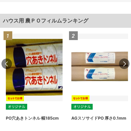
ハウス用 農ＰＯフィルムランキング
PO穴あきトンネル 幅185cm
AGスソサイドPO 厚さ0.1mm