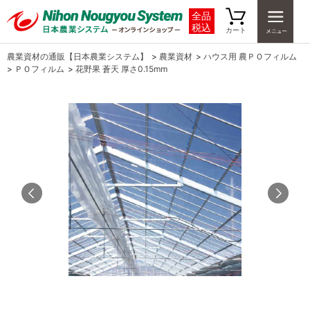
全品
税込
カート
農業資材の通販【日本農業システム】
>
農業資材
>
ハウス用 農ＰＯフィルム
>
ＰＯフィルム
>
花野果 蒼天 厚さ0.15mm