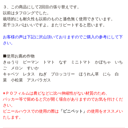
３、この商品にして2回目の張り替えです。
以前はタフロングでした。
栽培的にも耐久性も以前のものと遜色無く使用できています。
若干コスパはいいですよ。またリピートすると思います。
お客様の声は下記に沢山頂いておりますのでご購入の参考にして下
さい。
■使用お薦め作物
きゅうり ピーマン トマト なす ミニトマト かぼちゃ いち
ご メロン すいか
キャベツ レタス ねぎ ブロッコリー ほうれん草 にら 白
菜 小松菜 アスパラガス
※ＰＯフィルムは農ビなどに比べ伸縮性がない材質のため、
パッカー等で留めると穴が開く場合がありますのでお気を付けくだ
さい。
ビニールハウスでの使用の際は
「ビニペット」
の使用をオススメい
たします。