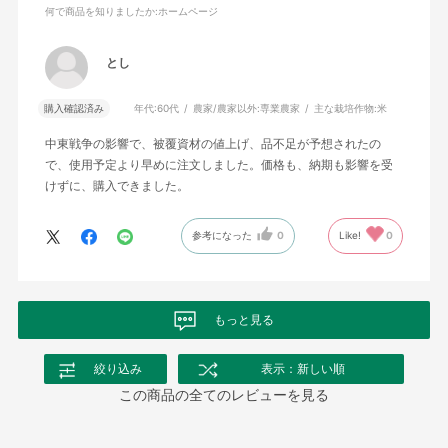
何で商品を知りましたか
:ホームページ
とし
購入確認済み
年代:
60代
農家/農家以外:
専業農家
主な栽培作物:
米
中東戦争の影響で、被覆資材の値上げ、品不足が予想されたの
で、使用予定より早めに注文しました。価格も、納期も影響を受
けずに、購入できました。
参考になった
0
Like!
0
もっと見る
絞り込み
表示：新しい順
この商品の全てのレビューを見る