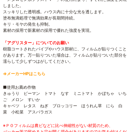
しました。
スッキリした透明感。ハウス内に十分な光を透します。
塗布無滴処理で無滴効果が長期間持続。
キリ・モヤの発生も抑制。
素材の採用で新素材の採用で優れた強度を実現。
「アグリスター」についてのお願い
樹脂コートされたパイプやハウス部材に、フィルムが貼りつくこと
があります。万一貼りついた場合は、フィルムが貼りついた部分を
濡らして少しずつはがしてください。
⇒メーカーHPはこちら
■使用お薦め作物
きゅうり ピーマン トマト なす ミニトマト かぼちゃ いち
ご メロン すいか
キャベツ レタス ねぎ ブロッコリー ほうれん草 にら 白
菜 小松菜 アスパラガス
※ＰＯフィルムは農ビなどに比べ伸縮性がない材質のため、
パッカー等で留めると穴が開く場合がありますのでお気を付けくだ