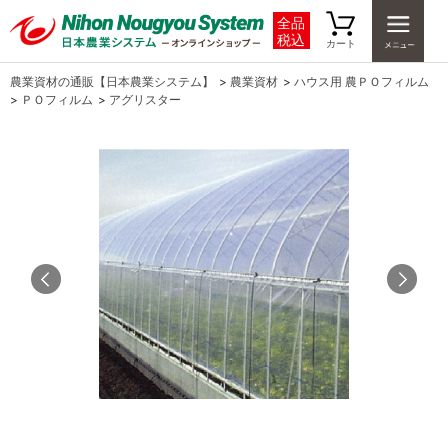
全品
税込
カート
農業資材の通販【日本農業システム】
>
農業資材
>
ハウス用 農ＰＯフィルム
>
ＰＯフィルム
>
アグリスター