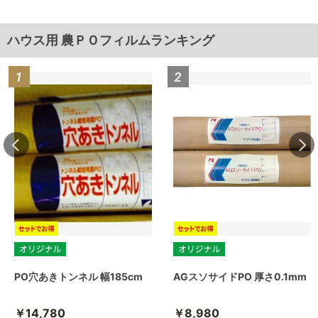
ハウス用 農ＰＯフィルムランキング
PO穴あきトンネル 幅185cm
AGスソサイドPO 厚さ0.1mm
￥14,780
￥8,980