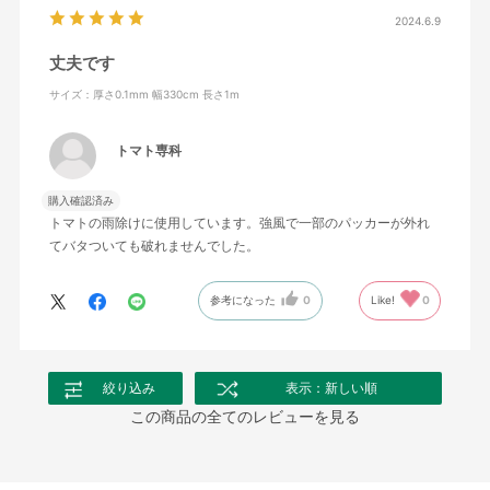
2024.6.9
丈夫です
サイズ：厚さ0.1mm 幅330cm 長さ1m
トマト専科
購入確認済み
トマトの雨除けに使用しています。強風で一部のパッカーが外れ
てバタついても破れませんでした。
参考になった
0
Like!
0
絞り込み
表示：新しい順
この商品の全てのレビューを見る