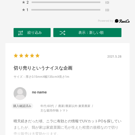
★
2
(0)
★
1
(0)
絞り込み
表示：新しい順
2021.5.28
切り売りというナイスな企画
サイズ：厚さ0.15mmX幅135cmX長さ1m
no name
購入確認済み
年代:
60代
農家/農家以外:
兼業農家
主な栽培作物:
トマト
晴天続きだった頃、ニラに有効との情報でUVカットPOを探してい
ましたが、我が家は家庭菜園に毛が生えた程度の規模なので切り
売り販売は大変助かります。