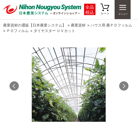
全品
税込
カート
農業資材の通販【日本農業システム】
>
農業資材
>
ハウス用 農ＰＯフィルム
>
ＰＯフィルム
>
ダイヤスター ＵＶカット