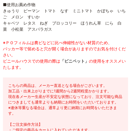
■使用お薦め作物
きゅうり ピーマン トマト なす ミニトマト かぼちゃ いち
ご メロン すいか
キャベツ レタス ねぎ ブロッコリー ほうれん草 にら 白
菜 小松菜 アスパラガス
※ＰＯフィルムは農ビなどに比べ伸縮性がない材質のため、
パッカー等で留めると穴が開く場合がありますのでお気を付けくだ
さい。
ビニールハウスでの使用の際は
「ビニペット」
の使用をオススメい
たします。
こちらの商品は、メーカー直送となる場合がございます。
加工品・出来上がりまでに1週間から2週間程度かかります。
現在各メーカー生産が不安定な状態になっており、注文可能な商品
につきましても通常よりも納期にお時間をいただいております。
※連休等重なる場合は、通常より更に納期にお時間をいただきま
す。
【ご注文操作方法】
・ご指定の商品をカートに入れていただきます。