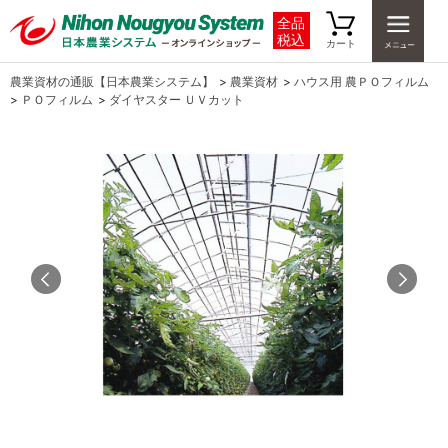
全品
税込
カート
農業資材の通販【日本農業システム】
>
農業資材
>
ハウス用 農ＰＯフィルム
>
ＰＯフィルム
>
ダイヤスター ＵＶカット