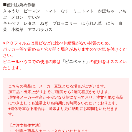
■使用お薦め作物
きゅうり ピーマン トマト なす ミニトマト かぼちゃ いち
ご メロン すいか
キャベツ レタス ねぎ ブロッコリー ほうれん草 にら 白
菜 小松菜 アスパラガス
※ＰＯフィルムは農ビなどに比べ伸縮性がない材質のため、
パッカー等で留めると穴が開く場合がありますのでお気を付けくだ
さい。
ビニールハウスでの使用の際は
「ビニペット」
の使用をオススメい
たします。
こちらの商品は、メーカー直送となる場合がございます。
加工品・出来上がりまでに1週間から2週間程度かかります。
現在各メーカー生産が不安定な状態になっており、注文可能な商品
につきましても通常よりも納期にお時間をいただいております。
※連休等重なる場合は、通常より更に納期にお時間をいただきま
す。
【ご注文操作方法】
・ご指定の商品をカートに入れていただきます。