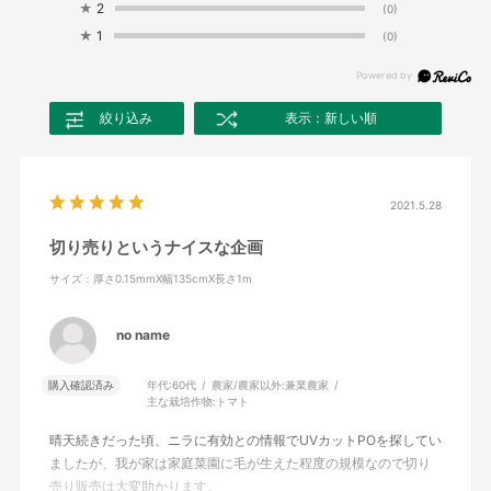
★
2
(0)
★
1
(0)
絞り込み
表示：新しい順
2021.5.28
切り売りというナイスな企画
サイズ：厚さ0.15mmX幅135cmX長さ1m
no name
購入確認済み
年代:
60代
農家/農家以外:
兼業農家
主な栽培作物:
トマト
晴天続きだった頃、ニラに有効との情報でUVカットPOを探してい
ましたが、我が家は家庭菜園に毛が生えた程度の規模なので切り
売り販売は大変助かります。