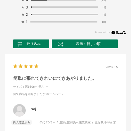
★
3
(1)
★
2
(1)
★
1
(0)
絞り込み
表示：新しい順
2026.3.5
簡単に張れてきれいにできあがりました。
サイズ：幅660cm 長さ1m
何で商品を知りましたか
:ホームページ
soj
購入確認済み
年代:
70代～
農家/農家以外:
兼業農家
主な栽培作物:
米