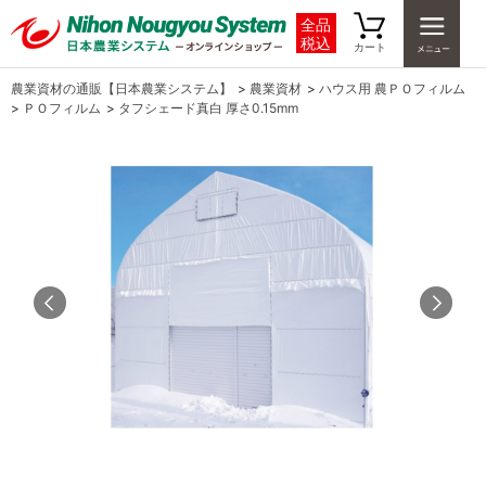
全品
税込
カート
農業資材の通販【日本農業システム】
>
農業資材
>
ハウス用 農ＰＯフィルム
>
ＰＯフィルム
>
タフシェード真白 厚さ0.15mm