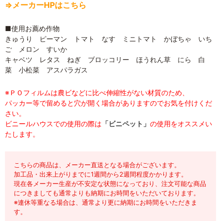
⇒メーカーHPはこちら
■使用お薦め作物
きゅうり ピーマン トマト なす ミニトマト かぼちゃ いち
ご メロン すいか
キャベツ レタス ねぎ ブロッコリー ほうれん草 にら 白
菜 小松菜 アスパラガス
※ＰＯフィルムは農ビなどに比べ伸縮性がない材質のため、
パッカー等で留めると穴が開く場合がありますのでお気を付けくだ
さい。
ビニールハウスでの使用の際は
「ビニペット」
の使用をオススメい
たします。
こちらの商品は、メーカー直送となる場合がございます。
加工品・出来上がりまでに1週間から2週間程度かかります。
現在各メーカー生産が不安定な状態になっており、注文可能な商品
につきましても通常よりも納期にお時間をいただいております。
※連休等重なる場合は、通常より更に納期にお時間をいただきま
す。