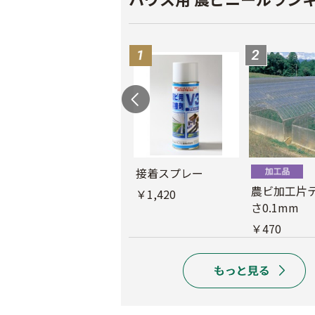
接着スプレー
農ビ中接加工
農ビ加工片
￥1,420
さ0.1mm
￥1,390
￥470