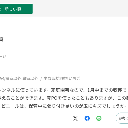
示：新しい順
質
ージ
家/農家以外:
農家以外
主な栽培作物:
いちご
トンネルに使っています。家庭園芸なので、1月中までの収穫で
越えることができます。農POを使ったこともありますが、この
。ビニールは、保管中に張り付き易いのが玉にキズでしょうか
参考