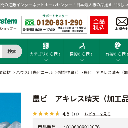
専門の通販インターネットホームセンター！日本最大級の品揃え！欲しい
全品
税込
お問合
検索
カテゴリから探す
目的から探す
作物から探
業資材
>
ハウス用 農ビニール
>
機能性農ビ
>
農ビ アキレス晴天（加
農ビ アキレス晴天（加工品
4.5
（11）
レビューを見る
商品番号
0106008813076