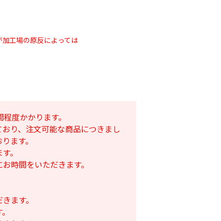
が加工場の原反によっては
間程度かかります。
透明 厚さ
接着スプレー
ており、注文可能な商品につきまし
m
農ビ中接加工
￥1,420
おります。
180
￥1,390
ます。
にお時間をいただきます。
だきます。
す。