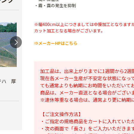
・霧・靄の発生を抑制
※幅400cm以上につきましては中接加工となります
カット加工となる場合がございます。
⇒メーカーHPはこちら
加工品は、出来上がりまでに1週間から2週
農ビロジーナ 厚さ
農ビ透明 厚さ
農ビ
現在各メーカー生産が不安定な状態になっ
0.05mm
0.05mm
0.1m
テハ 厚
ても通常よりも納期にお時間をいただいて
￥28,800
￥18,120
￥23,
商品は、メーカー直送となる場合がござい
※連休等重なる場合は、通常より更に納期
【ご注文操作方法】
・ご指定の規格商品をカートに入れていた
・次の画面で「長さ」をご入力いただきま