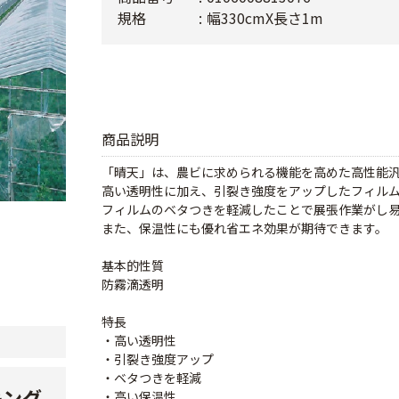
規格
幅330cmX長さ1m
商品説明
「晴天」は、農ビに求められる機能を高めた高性能
高い透明性に加え、引裂き強度をアップしたフィル
フィルムのベタつきを軽減したことで展張作業がし
また、保温性にも優れ省エネ効果が期待できます。
基本的性質
防霧滴透明
特長
・高い透明性
・引裂き強度アップ
・ベタつきを軽減
キング
・高い保温性