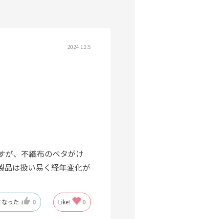
2024.12.5
すが、不織布のベタがけ
製品は扱い易く経年変化が
。
になった
0
Like!
0