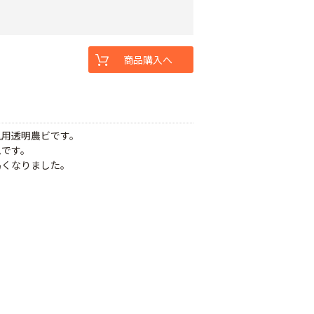
商品購入へ
汎用透明農ビです。
ムです。
易くなりました。