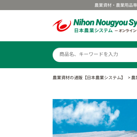
農業資材・農業用品
農業資材の通販【日本農業システム】
>
農