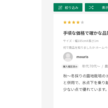
絞り込み
表
手頃な価格で確かな品
サイズ：幅185cmX長さ1m
何で商品を知りましたか
:ホームペ
mouris
年代:
70代～
農
購入確認済み
秋〜冬採りの露地栽培の
と併用で、氷点下を乗り
少ない点で優れています