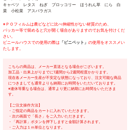
キャベツ レタス ねぎ ブロッコリー ほうれん草 にら 白
菜 小松菜 アスパラガス
※ＰＯフィルムは農ビなどに比べ伸縮性がない材質のため、
パッカー等で留めると穴が開く場合がありますのでお気を付けくだ
さい。
ビニールハウスでの使用の際は
「ビニペット」
の使用をオススメい
たします。
こちらの商品は、メーカー直送となる場合がございます。
加工品・出来上がりまでに1週間から2週間程度かかります。
現在各メーカー生産が不安定な状態になっており、注文可能な商品
につきましても通常よりも納期にお時間をいただいております。
※連休等重なる場合は、通常より更に納期にお時間をいただきま
す。
【ご注文操作方法】
・ご指定の商品をカートに入れていただきます。
・次の画面で「長さ」をご入力いただきます。
・「再計算」ボタンを押下しますと金額計算されます。
・ご入力は１ｍ単位となります。