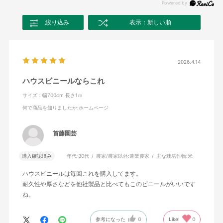
絞り込み
表示：新しい順
2026.4.14
ハウスビニールならこれ
サイズ：幅700cm 長さ1ｍ
何で商品を知りましたか
:ホームページ
首藤園芸
購入確認済み
年代:
30代
農家/農家以外:
兼業農家
主な栽培作物:
米
ハウスビニールは毎回これを購入してます。
耐久性や厚さなどを他社製品と比べてもこのビニールがいいです
ね。
参考になった
0
Like!
0