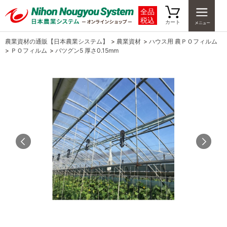
全品
税込
カート
農業資材の通販【日本農業システム】
>
農業資材
>
ハウス用 農ＰＯフィルム
>
ＰＯフィルム
>
バツグン5 厚さ0.15mm