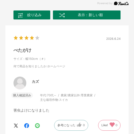
絞り込み
表示：新しい順
2026.6.24
べたがけ
サイズ：幅150cm（＃）
何で商品を知りましたか
:ホームページ
カズ
購入確認済み
年代:
70代～
農家/農家以外:
専業農家
主な栽培作物:
スイカ
害虫よけになりました
参考になった
0
Like!
0