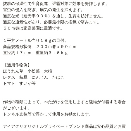
抜群の保温性で生育促進、遅霜対策に効果を発揮します。
害虫の侵入を防ぎ、病気の発生を抑えます。
適度な光（透光率９０％）を通し、生育を妨げません。
適度な通気性があり、必要最小限の換気で済みます。
５０ｍ巻は家庭菜園に最適です。
１平方メートル当り１８ｇの目付。
商品規格形状例 ２００ｍ巻ｘ９０ｃｍ
直径約１７ｃｍ 重量約３．６ｋｇ
【適用作物例】
ほうれん草 小松菜 大根
レタス 枝豆 にんじん たばこ
トマト すいか等
作物の種類によって、べたがけを使用しますと繊維が付着する場合
がございます。
トンネル支柱等で浮かして使用をお勧めします。
アイアグリオリジナルプライベートブランド商品は安心品質とお買