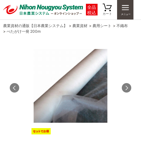
全品
税込
カート
農業資材の通販【日本農業システム】
>
農業資材
>
農用シート
>
不織布
>
べたがけ一発 200m