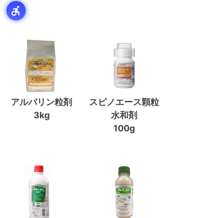
アルバリン粒剤
スピノエース顆粒
3kg
水和剤
100g