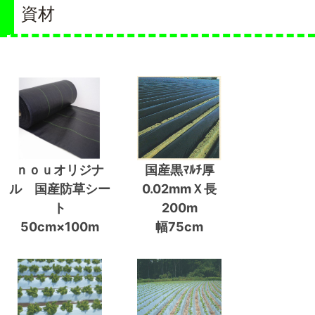
資材
ｎｏｕオリジナ
国産黒ﾏﾙﾁ厚
ル 国産防草シー
0.02mmＸ長
ト
200m
50cm×100m
幅75cm