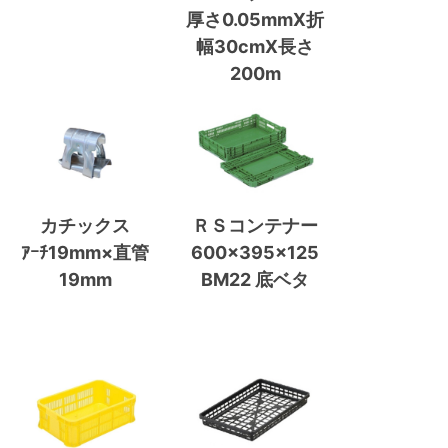
厚さ0.05mmX折
幅30cmX長さ
200m
カチックス
ＲＳコンテナー
ｱｰﾁ19mm×直管
600×395×125
19mm
BM22 底ベタ