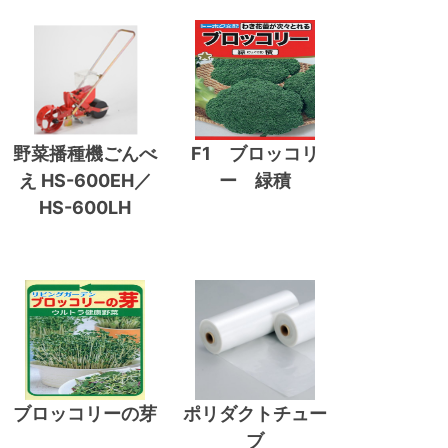
野菜播種機ごんべ
F1 ブロッコリ
え HS-600EH／
ー 緑積
HS-600LH
ブロッコリーの芽
ポリダクトチュー
ブ