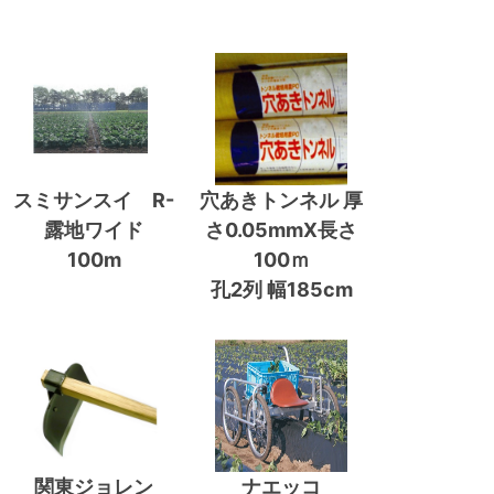
スミサンスイ R-
穴あきトンネル 厚
露地ワイド
さ0.05mmX長さ
100m
100ｍ
孔2列 幅185cm
関東ジョレン
ナエッコ