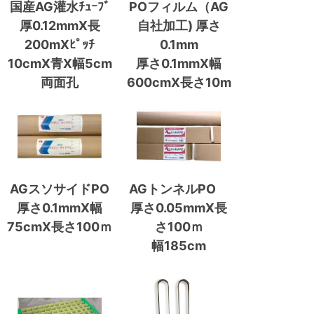
国産AG灌水ﾁｭｰﾌﾞ
POフィルム（AG
厚0.12mmX長
自社加工) 厚さ
200mXﾋﾟｯﾁ
0.1mm
10cmX青X幅5cm
厚さ0.1mmX幅
両面孔
600cmX長さ10m
AGスソサイドPO
AGトンネルPO
厚さ0.1mmX幅
厚さ0.05mmX長
75cmX長さ100ｍ
さ100ｍ
幅185cm