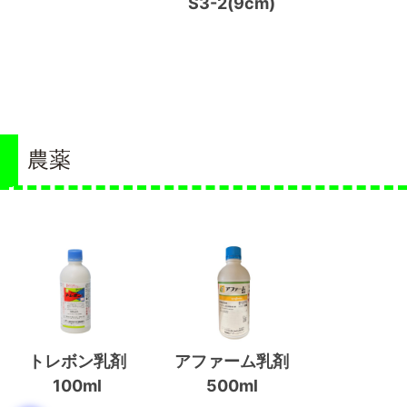
S3-2(9cm)
農薬
トレボン乳剤
アファーム乳剤
100ml
500ml