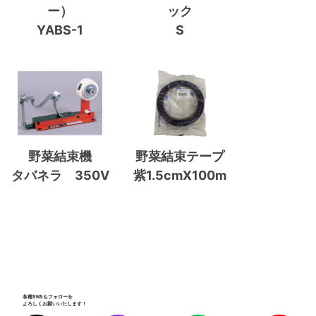
ー）
ック
YABS-1
S
野菜結束機
野菜結束テープ
タバネラ 350V
紫1.5cmX100m
各種SNSもフォローを
よろしくお願いいたします！