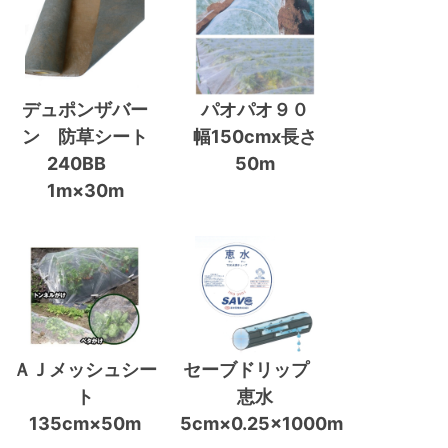
デュポンザバー
パオパオ９０
ン 防草シート
幅150cmx長さ
240BB
50m
1m×30m
ＡＪメッシュシー
セーブドリップ
ト
恵水
135cm×50m
5cm×0.25×1000m