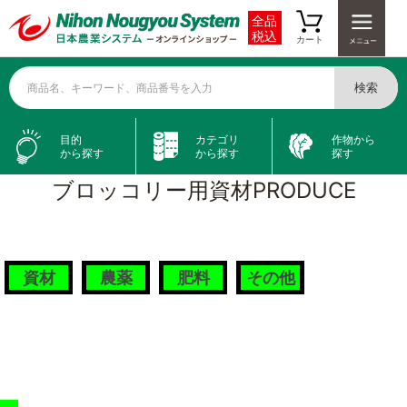
全品
税込
カート
検索
商品名、キーワード、商品番号を入力
目的
カテゴリ
作物から
から探す
から探す
探す
ブロッコリー用資材
PRODUCE
資材
農薬
肥料
その他