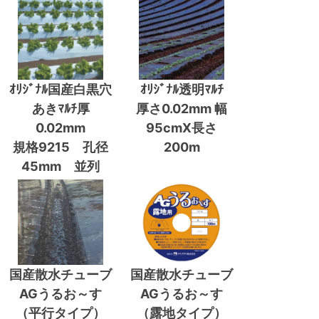
ｵﾘｼﾞﾅﾙ国産白黒穴
ｵﾘｼﾞﾅﾙ透明ﾏﾙﾁ
あきﾏﾙﾁ厚
厚さ0.02mm 幅
0.02mm
95cmX長さ
規格9215 孔径
200m
45mm 並列
国産散水チューブ
国産散水チューブ
AGうるお～す
AGうるお～す
（平行タイプ）
（露地タイプ）