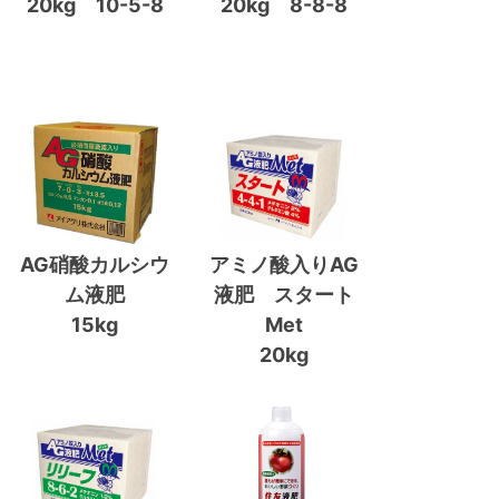
20kg 10-5-8
20kg 8-8-8
AG硝酸カルシウ
アミノ酸入りAG
ム液肥
液肥 スタート
15kg
Met
20kg