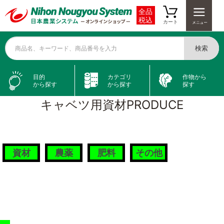
全品
税込
カート
検索
商品名、キーワード、商品番号を入力
目的
カテゴリ
作物から
から探す
から探す
探す
キャベツ用資材
PRODUCE
資材
農薬
肥料
その他