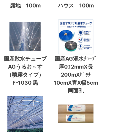
露地 100m
ハウス 100m
国産散水チューブ
国産AG灌水ﾁｭｰﾌﾞ
AGうるお～す
厚0.12mmX長
（噴霧タイプ）
200mXﾋﾟｯﾁ
F-1030 黒
10cmX青X幅5cm
両面孔