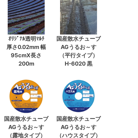
ｵﾘｼﾞﾅﾙ透明ﾏﾙﾁ
国産散水チューブ
厚さ0.02mm 幅
AGうるお～す
95cmX長さ
（平行タイプ）
200m
H-6020 黒
国産散水チューブ
国産散水チューブ
AGうるお～す
AGうるお～す
（露地タイプ）
（ハウスタイプ）