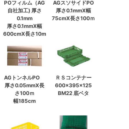
POフィルム（AG
AGスソサイドPO
自社加工) 厚さ
厚さ0.1mmX幅
0.1mm
75cmX長さ100ｍ
厚さ0.1mmX幅
600cmX長さ10m
AGトンネルPO
ＲＳコンテナー
厚さ0.05mmX長
600×395×125
さ100ｍ
BM22 底ベタ
幅185cm