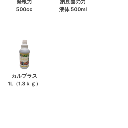
発根力
納豆菌の力
500cc
液体 500ml
カルプラス
1L（1.3ｋｇ）