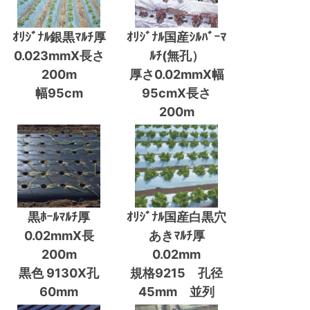
ｵﾘｼﾞﾅﾙ銀黒ﾏﾙﾁ厚
ｵﾘｼﾞﾅﾙ国産ｼﾙﾊﾞｰﾏ
0.023mmX長さ
ﾙﾁ(無孔）
200m
厚さ0.02mmX幅
幅95cm
95cmX長さ
200m
黒ﾎｰﾙﾏﾙﾁ厚
ｵﾘｼﾞﾅﾙ国産白黒穴
0.02mmX長
あきﾏﾙﾁ厚
200m
0.02mm
黒色 9130X孔
規格9215 孔径
60mm
45mm 並列