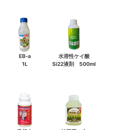
EB-a
水溶性ケイ酸
1L
Si22液剤 500ml