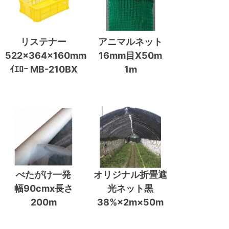
リステナー
アニマルネット
522×364×160mm
16mm目X50m
ｲｴﾛｰ MB-210BX
1m
べたがけ一発
オリジナル折畳遮
幅90cmx長さ
光ネット黒
200m
38%×2m×50m