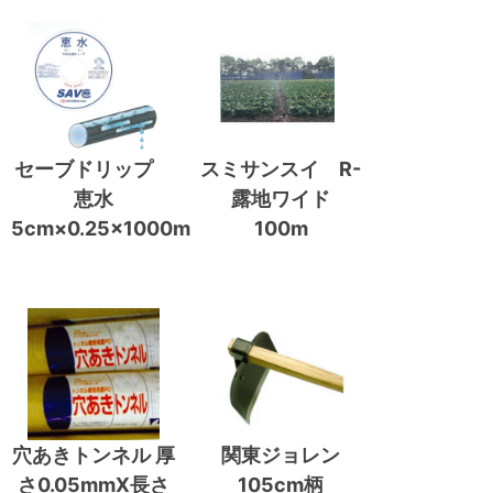
セーブドリップ
スミサンスイ R-
恵水
露地ワイド
5cm×0.25×1000m
100m
穴あきトンネル 厚
関東ジョレン
さ0.05mmX長さ
105cm柄