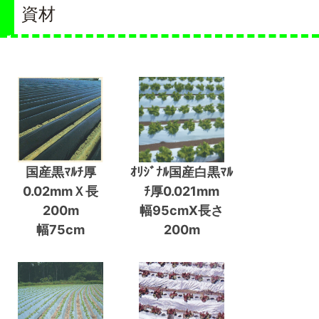
資材
国産黒ﾏﾙﾁ厚
ｵﾘｼﾞﾅﾙ国産白黒ﾏﾙ
0.02mmＸ長
ﾁ厚0.021mm
200m
幅95cmX長さ
幅75cm
200m