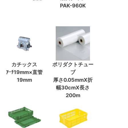
PAK-960K
カチックス
ポリダクトチュー
ｱｰﾁ19mm×直管
ブ
19mm
厚さ0.05mmX折
幅30cmX長さ
200m