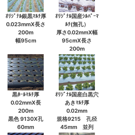
ｵﾘｼﾞﾅﾙ銀黒ﾏﾙﾁ厚
ｵﾘｼﾞﾅﾙ国産ｼﾙﾊﾞｰﾏ
0.023mmX長さ
ﾙﾁ(無孔）
200m
厚さ0.02mmX幅
幅95cm
95cmX長さ
200m
黒ﾎｰﾙﾏﾙﾁ厚
ｵﾘｼﾞﾅﾙ国産白黒穴
0.02mmX長
あきﾏﾙﾁ厚
200m
0.02mm
黒色 9130X孔
規格9215 孔径
60mm
45mm 並列