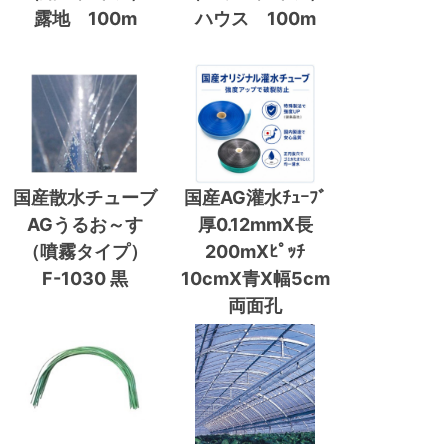
露地 100m
ハウス 100m
国産散水チューブ
国産AG灌水ﾁｭｰﾌﾞ
AGうるお～す
厚0.12mmX長
（噴霧タイプ）
200mXﾋﾟｯﾁ
F-1030 黒
10cmX青X幅5cm
両面孔