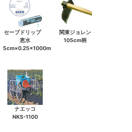
セーブドリップ
関東ジョレン
恵水
105cm柄
5cm×0.25×1000m
ナエッコ
NKS-1100