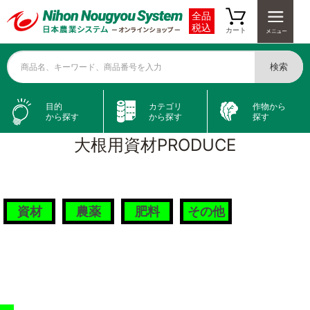
全品
税込
カート
検索
商品名、キーワード、商品番号を入力
目的
カテゴリ
作物から
から探す
から探す
探す
大根用資材
PRODUCE
資材
農薬
肥料
その他