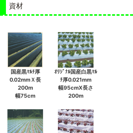
資材
国産黒ﾏﾙﾁ厚
ｵﾘｼﾞﾅﾙ国産白黒ﾏﾙ
0.02mmＸ長
ﾁ厚0.021mm
200m
幅95cmX長さ
幅75cm
200m