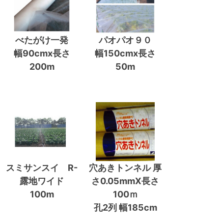
べたがけ一発
パオパオ９０
幅90cmx長さ
幅150cmx長さ
200m
50m
スミサンスイ R-
穴あきトンネル 厚
露地ワイド
さ0.05mmX長さ
100m
100ｍ
孔2列 幅185cm