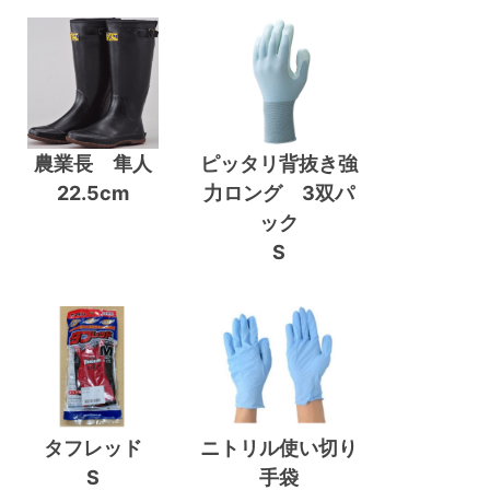
農業長 隼人
ピッタリ背抜き強
22.5cm
力ロング 3双パ
ック
S
タフレッド
ニトリル使い切り
S
手袋