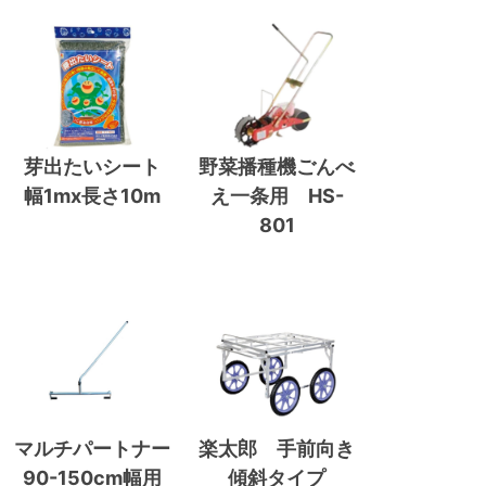
芽出たいシート
野菜播種機ごんべ
幅1mx長さ10m
え一条用 HS-
801
マルチパートナー
楽太郎 手前向き
90-150cm幅用
傾斜タイプ