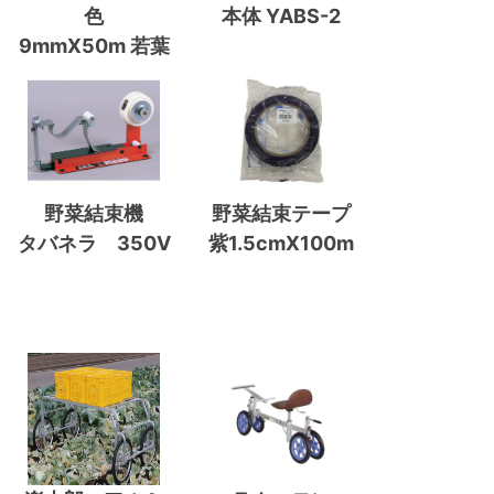
色
本体 YABS-2
9mmX50m 若葉
野菜結束機
野菜結束テープ
タバネラ 350V
紫1.5cmX100m