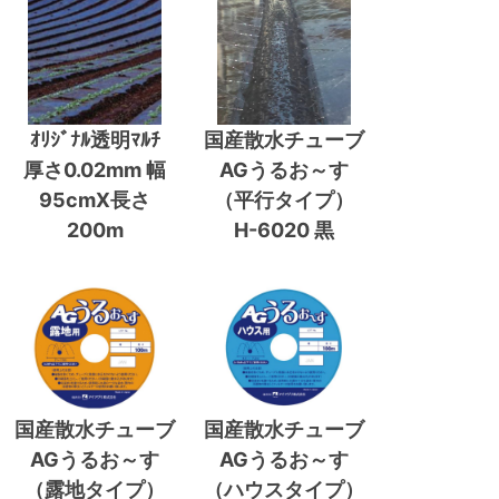
ｵﾘｼﾞﾅﾙ透明ﾏﾙﾁ
国産散水チューブ
厚さ0.02mm 幅
AGうるお～す
95cmX長さ
（平行タイプ）
200m
H-6020 黒
国産散水チューブ
国産散水チューブ
AGうるお～す
AGうるお～す
（露地タイプ）
（ハウスタイプ）