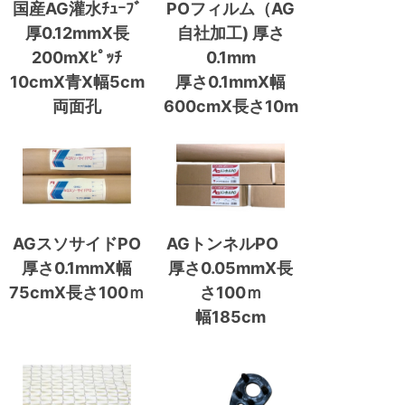
国産AG灌水ﾁｭｰﾌﾞ
POフィルム（AG
厚0.12mmX長
自社加工) 厚さ
200mXﾋﾟｯﾁ
0.1mm
10cmX青X幅5cm
厚さ0.1mmX幅
両面孔
600cmX長さ10m
AGスソサイドPO
AGトンネルPO
厚さ0.1mmX幅
厚さ0.05mmX長
75cmX長さ100ｍ
さ100ｍ
幅185cm