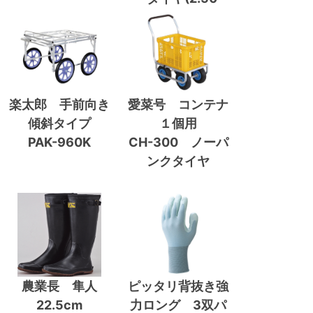
4A)
楽太郎 手前向き
愛菜号 コンテナ
傾斜タイプ
１個用
PAK-960K
CH-300 ノーパ
ンクタイヤ
農業長 隼人
ピッタリ背抜き強
22.5cm
力ロング 3双パ