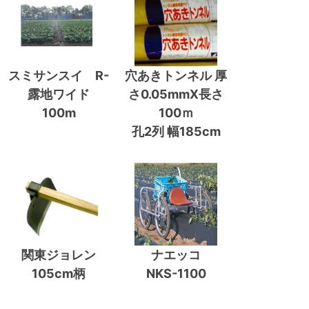
スミサンスイ R-
穴あきトンネル 厚
露地ワイド
さ0.05mmX長さ
100m
100ｍ
孔2列 幅185cm
関東ジョレン
ナエッコ
105cm柄
NKS-1100