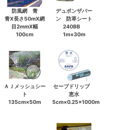
防風網 青
デュポンザバー
青X長さ50mX網
ン 防草シート
目2mmX幅
240BB
100cm
1m×30m
ＡＪメッシュシー
セーブドリップ
ト
恵水
135cm×50m
5cm×0.25×1000m