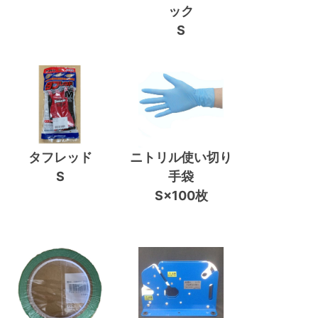
ック
S
タフレッド
ニトリル使い切り
S
手袋
S×100枚