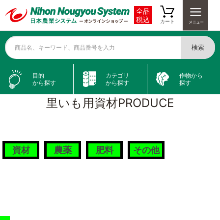
全品
税込
カート
検索
商品名、キーワード、商品番号を入力
目的
カテゴリ
作物から
から探す
から探す
探す
里いも用資材
PRODUCE
資材
農薬
肥料
その他