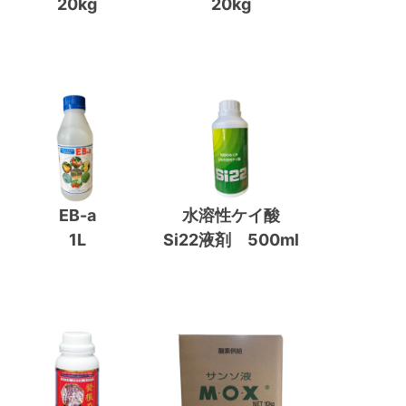
20kg
20kg
EB-a
水溶性ケイ酸
1L
Si22液剤 500ml