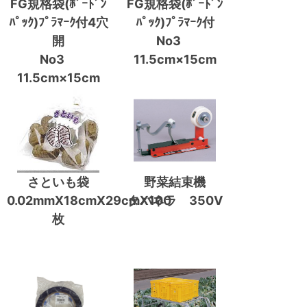
FG規格袋(ﾎﾞｰﾄﾞﾝ
FG規格袋(ﾎﾞｰﾄﾞﾝ
ﾊﾟｯｸ)ﾌﾟﾗﾏｰｸ付4穴
ﾊﾟｯｸ)ﾌﾟﾗﾏｰｸ付
開
No3
No3
11.5cm×15cm
11.5cm×15cm
さといも袋
野菜結束機
0.02mmX18cmX29cmX100
タバネラ 350V
枚