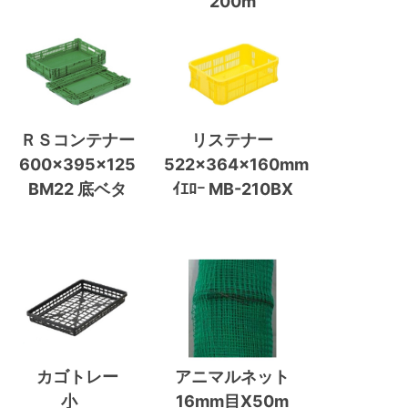
200m
ＲＳコンテナー
リステナー
600×395×125
522×364×160mm
BM22 底ベタ
ｲｴﾛｰ MB-210BX
カゴトレー
アニマルネット
小
16mm目X50m