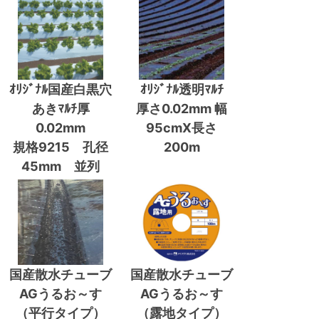
ｵﾘｼﾞﾅﾙ国産白黒穴
ｵﾘｼﾞﾅﾙ透明ﾏﾙﾁ
あきﾏﾙﾁ厚
厚さ0.02mm 幅
0.02mm
95cmX長さ
規格9215 孔径
200m
45mm 並列
国産散水チューブ
国産散水チューブ
AGうるお～す
AGうるお～す
（平行タイプ）
（露地タイプ）