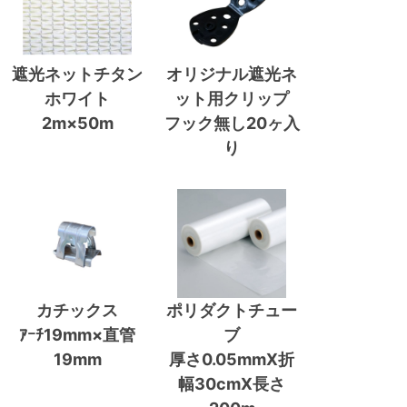
遮光ネットチタン
オリジナル遮光ネ
ホワイト
ット用クリップ
2m×50m
フック無し20ヶ入
り
カチックス
ポリダクトチュー
ｱｰﾁ19mm×直管
ブ
19mm
厚さ0.05mmX折
幅30cmX長さ