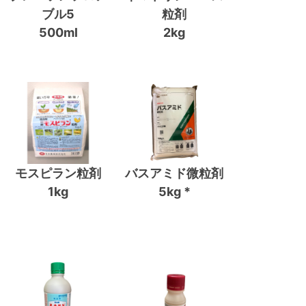
ブル5
粒剤
500ml
2kg
モスピラン粒剤
バスアミド微粒剤
1kg
5kg *