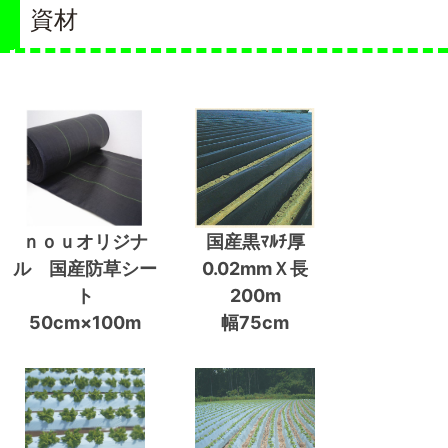
資材
ｎｏｕオリジナ
国産黒ﾏﾙﾁ厚
ル 国産防草シー
0.02mmＸ長
ト
200m
50cm×100m
幅75cm