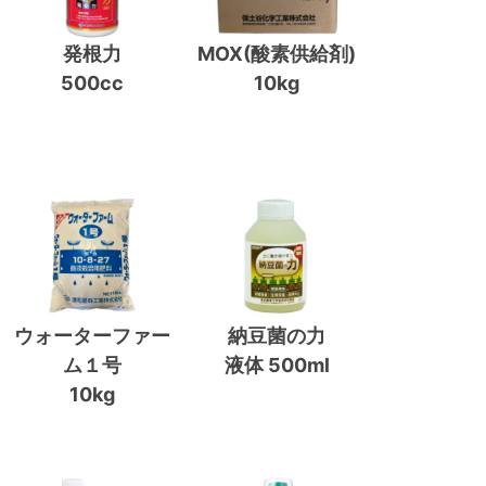
発根力
MOX(酸素供給剤)
500cc
10kg
ウォーターファー
納豆菌の力
ム１号
液体 500ml
10kg