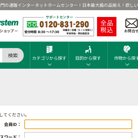
専門の通販インターネットホームセンター！日本最大級の品揃え！欲しい
全品
税込
お問合
検索
カテゴリから探す
目的から探す
作物から探
ンしてください。
会員ID：
スワード：