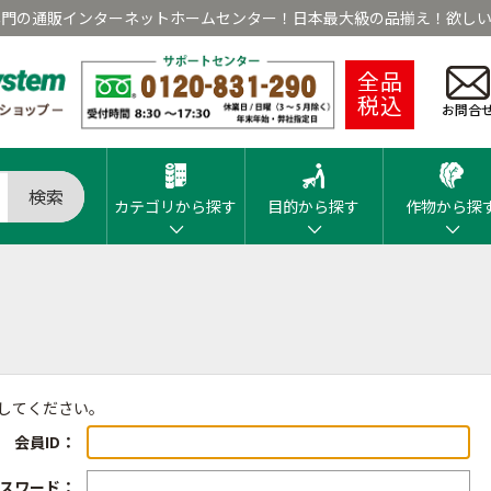
専門の通販インターネットホームセンター！日本最大級の品揃え！欲しい
全品
税込
お問合
検索
カテゴリから探す
目的から探す
作物から探
ンしてください。
会員ID：
スワード：