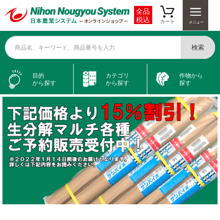
全品
税込
カート
検索
商品名、キーワード、商品番号を入力
目的
カテゴリ
作物から
から探す
から探す
探す