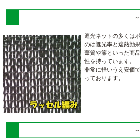
～
遮光ネットの多くは
のは遮光率と遮熱効
葦簀や簾といった商
性を持っています。
非常に軽いうえ安価
っております。
～