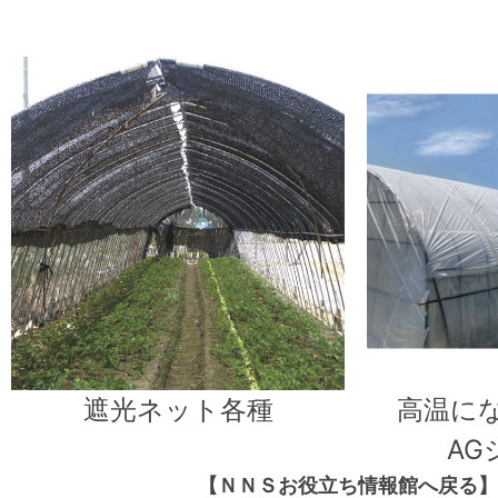
遮光ネット各種
高温に
AG
【ＮＮＳお役立ち情報館へ戻る】