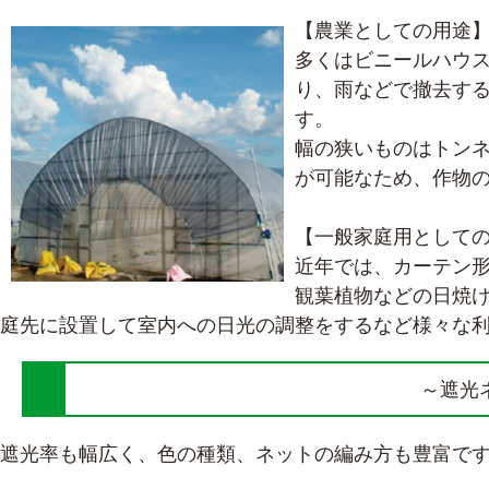
【農業としての用途
多くはビニールハウ
り、雨などで撤去す
す。
幅の狭いものはトン
が可能なため、作物
【一般家庭用として
近年では、カーテン
観葉植物などの日焼
庭先に設置して室内への日光の調整をするなど様々な
～遮光
遮光率も幅広く、色の種類、ネットの編み方も豊富で