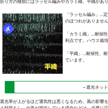
折り方の種類にはラッセル編みやカラミ織、平織があ
「ラッセル編み」..
のほつれがありませ
「カラミ織」...耐
利点です。ハウス栽
「平織」...耐候性
ています。
～遮光ネット
遮光率が上がるほど通気性は悪くなるため、風の影響
う対策をし、台風が接近している場合などは、必要に