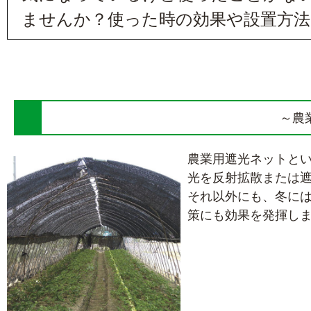
ませんか？使った時の効果や設置方
～農
農業用遮光ネットと
光を反射拡散または
それ以外にも、冬に
策にも効果を発揮し